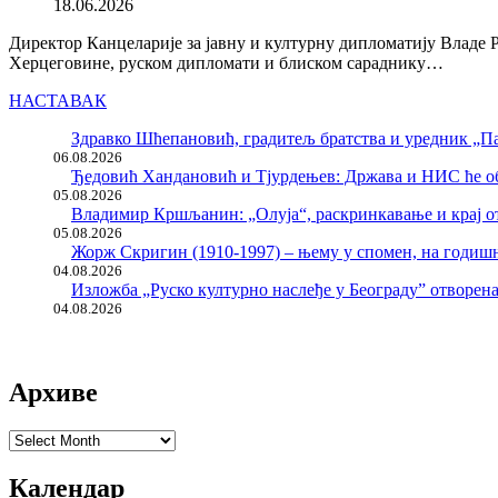
18.06.2026
Директор Канцеларије за јавну и културну дипломатију Владе 
Херцеговине, руском дипломати и блиском сараднику…
НАСТАВАК
Здравко Шћепановић, градитељ братства и уредник „Па
06.08.2026
Ђедовић Хандановић и Тјурдењев: Држава и НИС ће о
05.08.2026
Владимир Кршљанин: „Олуја“, раскринкавање и крај о
05.08.2026
Жорж Скригин (1910-1997) – њему у спомен, на годи
04.08.2026
Изложба „Руско културно наслеђе у Београду” отворен
04.08.2026
Архиве
Архиве
Календар