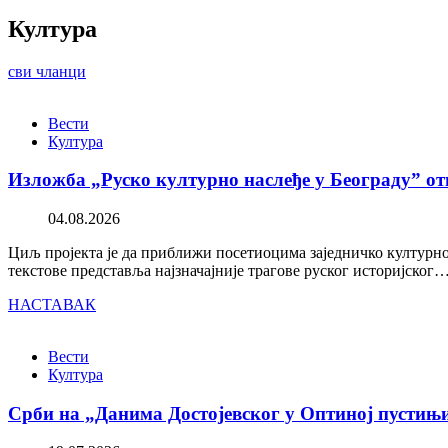
Култура
сви чланци
Вести
Култура
Изложба „Руско културно наслеђе у Београду” от
04.08.2026
Циљ пројекта је да приближи посетиоцима заједничко културно 
текстове представља најзначајније трагове руског историјског
НАСТАВАК
Вести
Култура
Срби на „Данима Достојевског у Оптиној пустињ