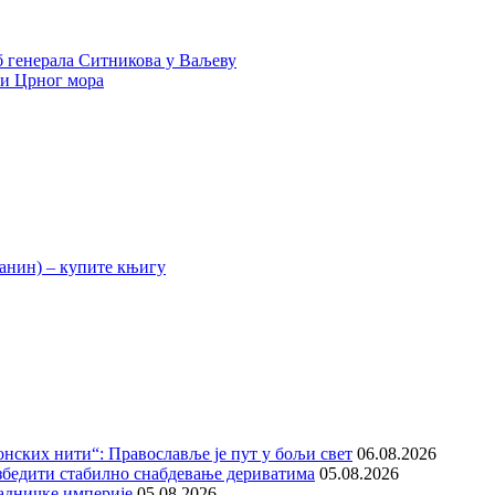
б генерала Ситникова у Ваљеву
ли Црног мора
нских нити“: Православље је пут у бољи свет
06.08.2026
збедити стабилно снабдевање дериватима
05.08.2026
адничке империје
05.08.2026