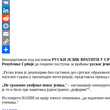
Messenger
VK
LinkedIn
Reddit
Mail.Ru
Email
Copy
Link
Share
Иницијативом под насловом
РУСКИ ЈЕЗИК ВРАТИТИ У С
Републике Србије
да покрене поступак за враћање
руског јези
„Руски језик је деценијама био саставни део српског образовно
насилно гурана у прозападне интеграције, представља прекид 
„Не тражимо увођење новог језика
,“ – наглашавају иницијат
је то и било пре наметања једностраних „реформи““.
Из покрета НАШИ на крају износе очекивање „да надлежне инс
ученика.“