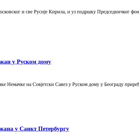
осковског и све Русије Кирила, и уз подршку Председничког фон
жан у Руском дому
е Немачке на Совјетски Савез у Руском дому у Београду приређе
жана у Санкт Петербургу