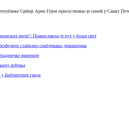
Републике Србије Арно Гујон присуствовао је синоћ у Санкт Пе
нонских нити“: Православље је пут у бољи свет
безбедити стабилно снабдевање дериватима
тпадничке империје
шњицу рођења
а у Библиотеци града