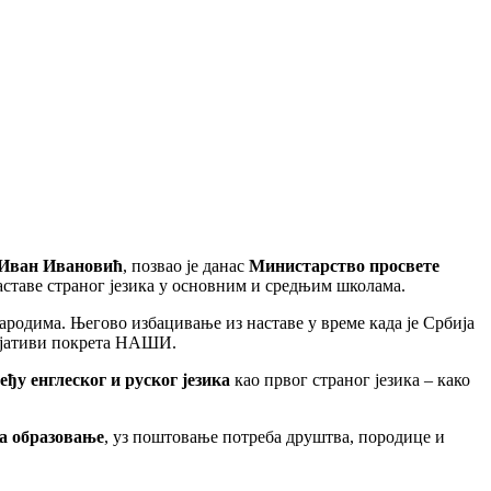
Иван Ивановић
, позвао је данас
Министарство просвете
аставе страног језика у основним и средњим школама.
народима. Његово избацивање из наставе у време када је Србија
цијативи покрета НАШИ.
еђу енглеског и руског језика
као првог страног језика – како
на образовање
, уз поштовање потреба друштва, породице и