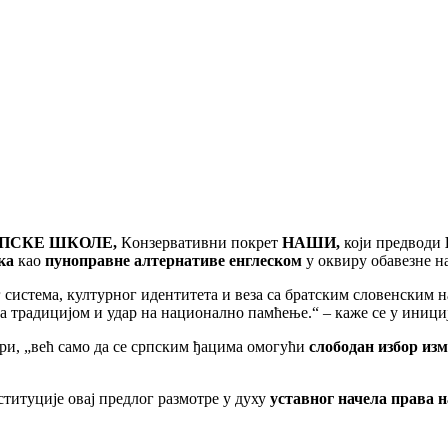
РПСКЕ ШКОЛЕ,
Кoнзервативни покрет
НАШИ,
који предводи
ка
као
пуноправне алтернативе енглеском
у оквиру обавезне н
г система, културног идентитета и веза са братским словенским 
са традицијом и удар на национално памћење.“ – каже се у ини
ори, „већ само да се српским ђацима омогући
слободан избор изм
титуције овај предлог размотре у духу
уставног начела права 