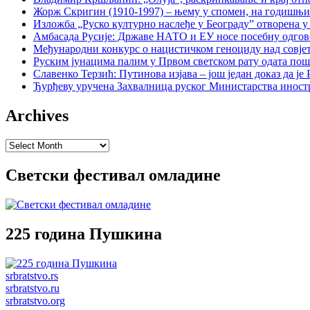
Жорж Скригин (1910-1997) – њему у спомен, на годишњ
Изложба „Руско културно наслеђе у Београду” отворена у
Амбасада Русије: Државе НАТО и ЕУ носе посебну одгов
Међународни конкурс о нацистичком геноциду над совје
Руским јунацима палим у Првом светском рату одата пош
Славенко Терзић: Путинова изјава – још један доказ да ј
Ђурђеву уручена Захвалница руског Министарства иност
Archives
Archives
Светски фестивал омладине
225 година Пушкина
srbratstvo.rs
srbratstvo.ru
srbratstvo.org