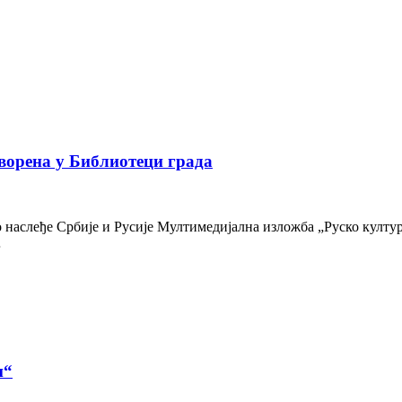
ворена у Библиотеци града
наслеђе Србије и Русије Мултимедијална изложба „Руско културн
…
и“