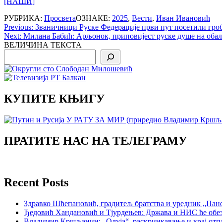
[НАШИ]
РУБРИКА:
Просвета
ОЗНАКЕ:
2025
,
Вести
,
Иван Ивановић
Post
Previous:
Званичници Руске Федерације први пут посетили гро
Next:
Милана Бабић: Арљонок, приповијест руске душе на оба
navigation
ВЕЛИЧИНА ТЕКСТА
Search
КУПИТЕ КЊИГУ
ПРАТИТЕ НАС НА ТЕЛЕГРАМУ
Recent Posts
Здравко Шћепановић, градитељ братства и уредник „Пано
Ђедовић Хандановић и Тјурдењев: Држава и НИС ће обе
Владимир Кршљанин: „Олуја“, раскринкавање и крај отп