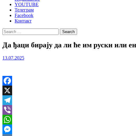
YOUTUBE
Телеграм
Facebook
Контакт
Search
for:
Да ђаци бирају да ли ће им руски или 
13.07.2025
Facebook
X
Telegram
Viber
WhatsApp