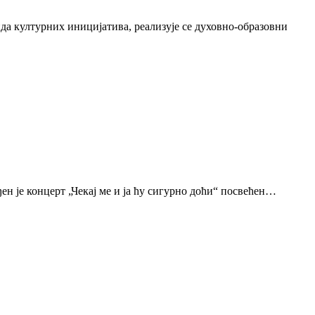
да културних иницијатива, реализује се духовно-образовни
н је концерт „Чекај ме и ја ћу сигурно доћи“ посвећен…