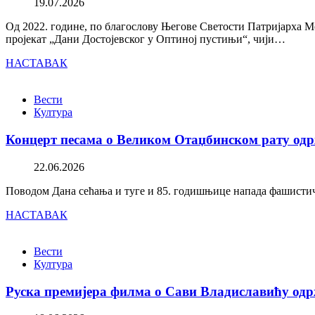
19.07.2026
Од 2022. године, по благослову Његове Светости Патријарха М
пројекат „Дани Достојевског у Оптиној пустињи“, чији…
НАСТАВАК
Вести
Култура
Концерт песама о Великом Отаџбинском рату одр
22.06.2026
Поводом Дана сећања и туге и 85. годишњице напада фашистичк
НАСТАВАК
Вести
Култура
Руска премијера филма о Сави Владиславићу одр