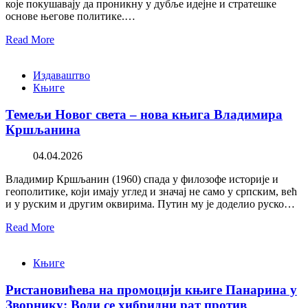
које покушавају да проникну у дубље идејне и стратешке
основе његове политике.…
Read More
Издаваштво
Књиге
Темељи Новог света – нова књига Владимира
Кршљанина
04.04.2026
Владимир Кршљанин (1960) спада у филозофе историје и
геополитике, који имају углед и значај не само у српским, већ
и у руским и другим оквирима. Путин му је доделио руско…
Read More
Књиге
Ристановићева на промоцији књиге Панарина у
Зворнику: Води се хибридни рат против