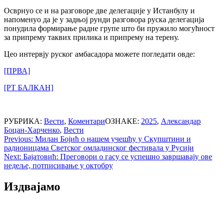
Осврнуо се и на разговоре две делегације у Истанбулу и
напоменуо да је у задњој рунди разговора руска делегација
понудила формирање радне групе што би пружило могућност
за припрему таквих прилика и припрему на терену.
Цео интервју руског амбасадора можете погледати овде:
[ПРВА]
[РТ БАЛКАН]
РУБРИКА:
Вести
,
Коментари
ОЗНАКЕ:
2025
,
Александар
Боцан-Харченко
,
Вести
Post
Previous:
Милан Бојић о нашем учешћу у Скупштини и
радионицама Светског омладинског фестивала у Русији
navigation
Next:
Бајатовић: Преговори о гасу се успешно завршавају ове
недеље, потписивање у октобру
Издвајамо