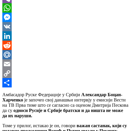
Viber
WhatsApp
Messenger
VK
LinkedIn
Reddit
Mail.Ru
Email
Copy
Link
Share
Амбасадор Руске Федерације у Србији
Александар Боцан-
Харченко
је започео свој данашњи интервју у емисији Вести
на ТВ Прва тиме што се сагласио са оценом Дмитрија Пескова
да су
односи Русије и Србије братски и да ништа не може
да их наруши.
Томе у прилог, истакао је он, говори
важан састанак, који су
недавно председници Вучић и Путин имали у Пекингу
.