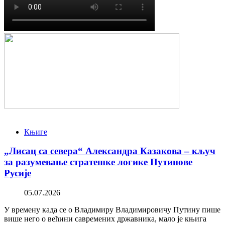
Књиге
„Лисац са севера“ Александра Казакова – кључ
за разумевање стратешке логике Путинове
Русије
05.07.2026
У времену када се о Владимиру Владимировичу Путину пише
више него о већини савремених државника, мало је књига