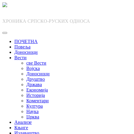
Skip
to
content
ХРОНИКА СРПСКО-РУСКИХ ОДНОСА
ПОЧЕТНА
Повеља
Доносиоци
Вести
све Вести
Војска
Доносиоци
Друштво
Држава
Економија
Историја
Коментари
Култура
Наука
Црква
Анализе
Књиге
Издаваштво