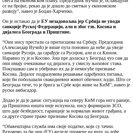
свега на економском плану. Председник Вучић је, ослањајући
се на бројке, рекао да је дошло до сметњи у економском
развоју”, навео је Боцан-Харченко.
Он је истакао да је
ЕУ незадовољна јер Србија не уводи
санкције Руској Федерацији, али и због тзв. Косова и
дијалога Београда и Приштине.
“Они нису престали са притисцима на Србију. Председник
(Александар Вучић) је више пута поновио да неће да уведе
санкције Русији, да сарађује са Русијом, али и са Кином.
Наравно ту је и Косово. Још пре доласка у Београд чуо сам да
они имају очекивање од дијалога, у смислу њиховог става.
Покушавао сам и убеђивао их да је немогуће признање
Косова. Дијалог подразумева решавање одређених питања,
који би побољшали свакодневни живот обичних људи. Што се
Београда тиче, то је брига за Србе који живе на КиМ”, навео је
руски амбасадор.
Додао је да је данас ситуација на северу КиМ гора него раније,
да Приштина ништа није испунила, нису формирали ЗСО,
што даје безбедност, гаранције за нормалан живот грађана, а
са друге стране траже признање Косова од Београда.
“Обавештајна служба има своје податке, који су тачни.
Разумемо да би они (ЕУ) желеле промене на врху да дође