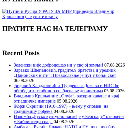
ПРАТИТЕ НАС НА ТЕЛЕГРАМУ
Recent Posts
Зеленски није добродошао ни у својој земљи!
07.08.2026
Здравко Шћепановић, градитељ братства и уредник
„Панонских нити“: Православље је пут у бољи свет
06.08.2026
Ђедовић Хандановић и Тјурдењев: Држава и НИС ће
обезбедити стабилно снабдевање дериватима
05.08.2026
Владимир Кршљанин: „Олуја“, раскринкавање и крај
отпадничке империје
05.08.2026
Жорж Скригин (1910-1997) – њему у спомен, на
годишњицу рођења
04.08.2026
Изложба „Руско културно наслеђе у Београду” отворена
у Библиотеци града
04.08.2026
Амбасада Русије: Државе НАТО и ЕУ носе посебну