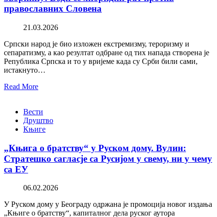
православних Словена
21.03.2026
Српски народ је био изложен екстремизму, тероризму и
сепаратизму, а као резултат одбране од тих напада створена је
Република Српска и то у вријеме када су Срби били сами,
истакнуто…
Read More
Вести
Друштво
Књиге
„Књига о братству“ у Руском дому. Вулин:
Стратешко сагласје са Русијом у свему, ни у чему
са ЕУ
06.02.2026
У Руском дому у Београду одржана је промоција новог издања
„Књиге о братству“, капиталног дела руског аутора