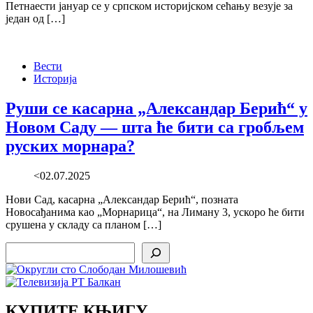
Петнаести јануар се у српском историјском сећању везује за
један од […]
Вести
Историја
Руши се касарна „Александар Берић“ у
Новом Саду — шта ће бити са гробљем
руских морнара?
<02.07.2025
Нови Сад, касарна „Александар Берић“, позната
Новосађанима као „Морнарица“, на Лиману 3, ускоро ће бити
срушена у складу са планом […]
Search
КУПИТЕ КЊИГУ