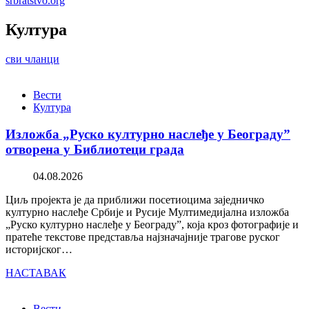
srbratstvo.org
Култура
сви чланци
Вести
Култура
Изложба „Руско културно наслеђе у Београду”
отворена у Библиотеци града
04.08.2026
Циљ пројекта је да приближи посетиоцима заједничко
културно наслеђе Србије и Русије Мултимедијална изложба
„Руско културно наслеђе у Београду”, која кроз фотографије и
пратеће текстове представља најзначајније трагове руског
историјског…
НАСТАВАК
Вести