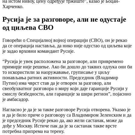
на истом нивоу, цену одређује тржиште”, казао је Боцан-
Харченко.
Русија је за разговоре, али не одустаје
од циљева СВО
Говорећи о Специјалној војној операцији (СВО), он је рекао
да се операција наставља, да нико није одустао од циљева које
је задао врховни командант Русије.
“Русија је увек расположена за разговоре, али привремено
примирје није решење. Ако би дошло до таквих одлука они би
то искористили за наоружавање, груписање у циљу
понављања ратних активности. Председник (Владимир
Путин) има чврст став да је отворен за разговор, али
свеобухватног разговора о миру који даје гаранције Русији у
смислу безбедности, али гаранције за шири регион”, појаснио
је амбасадор.
Нагласио је да је за такве разговоре Русија отворена. Указао је
и да је било приче о разговору са Владимиром Зеленским и да
је председник Русије рекао да, ако жели састанак, може да
дође у Москву. Истиче пак да је за састанак такве врсте
потребна припрема на терену.