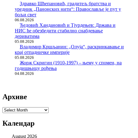
Здравко Шћепановић, градитељ братства и
уредник „Панонских нити“: Православље је пут у
бољи свет
06.08.2026
Ђедовић Хандановић и Тјурдењев: Држава и
НИС ће обезбедити стабилно снабдевање
дериватима
05.08.2026
Владимир Кршљанин: „Олуја“, раскринкавање и
крај отпадничке империје
05.08.2026
Жорж Скригин (1910-1997) – њему у спомен, на
годишњицу рођења
04.08.2026
Архиве
Архиве
Календар
August 2026