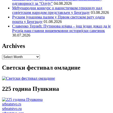
одговорност за “Олују”
04.08.2026
Међународни конкурс о нацистичком геноциду над
совјетским народом представљен у Београду
03.08.2026
Руским јунацима палим у Првом светском рату одата
пошта у Београду
01.08.2026
Славенко Терзић: Путинова изјава – још један доказ да је
Русија наш главни вишевековни историјски савезник
30.07.2026
Archives
Archives
Светски фестивал омладине
225 година Пушкина
srbratstvo.rs
srbratstvo.ru