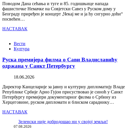
Поводом Дана сећања и туге и 85. годишњице напада
фашистичке Немачке на Совјетски Савез у Руском дому у
Београду приређен је концерт „Чекај ме и ја ћу сигурно доћи“
посвећен…
НАСТАВАК
Вести
Култура
Руска премијера филма о Сави Владиславићу
одржана у Санкт Петербургу
18.06.2026
Директор Канцеларије за јавну и културну дипломатију Владе
Републике Србије Арно Гујон присуствовао је синоћ у Санкт
Петербургу премијери документарног филма о Србину из
Херцеговине, руском дипломати и блиском сараднику…
НАСТАВАК
Зеленски није добродошао ни у својој земљи!
07.08.2026