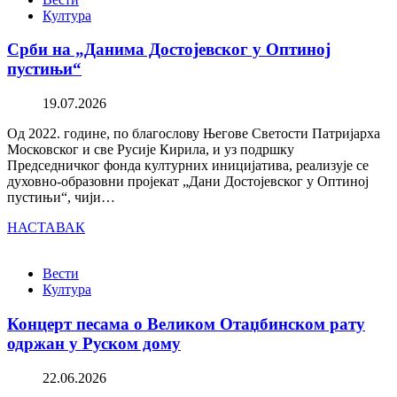
Култура
Срби на „Данима Достојевског у Оптиној
пустињи“
19.07.2026
Од 2022. године, по благослову Његове Светости Патријарха
Московског и све Русије Кирила, и уз подршку
Председничког фонда културних иницијатива, реализује се
духовно-образовни пројекат „Дани Достојевског у Оптиној
пустињи“, чији…
НАСТАВАК
Вести
Култура
Концерт песама о Великом Отаџбинском рату
одржан у Руском дому
22.06.2026