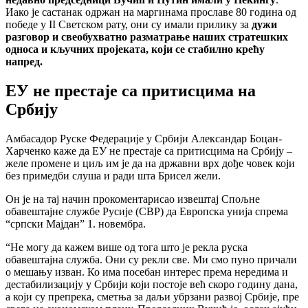
Иако је састанак одржан на маргинама прославе 80 година од
победе у II Светском рату, они су имали прилику за
дужи
разговор и свеобухватно разматрање наших стратешких
односа и кључних пројеката, који се стабилно крећу
напред.
ЕУ не престаје са притисцима на
Србију
Амбасадор Руске Федерације у Србији Александар Боцан-
Харченко каже да ЕУ не престаје са притисцима на Србију –
желе промене и циљ им је да на државни врх дође човек који
без примедби слуша и ради шта Брисел жели.
Он је на тај начин прокоментарисао извештај Спољне
обавештајне службе Русије (СВР) да Европска унија спрема
“српски Мајдан” 1. новембра.
“Не могу да кажем више од тога што је рекла руска
обавештајна служба. Они су рекли све. Ми смо пуно причали
о мешању изван. Ко има посебан интерес према нередима и
дестабилизацију у Србији који постоје већ скоро годину дана,
а који су препрека, сметња за даљи убрзани развој Србије, пре