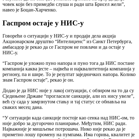
човек који без примедби слуша и ради шта Брисел жели”,
навео је Боцан-Харченко.
Гаспром остаје у НИС-у
Говорећи о ситуацији у НИС-у и продаји дела акција
Акционарском друштво “Интелиџенс” из Санкт Петербурга,
амбасадор је рекао да се Гаспром не повлачи и да остаје у
НИС-у.
“Гаспром је уложио пуно напора и пуно тога да НИС постане
компанија каква јесте – највећа и најквалитетнија компанија у
региону, па и шире. То је резултат заједничких напора. Колико
знам Гаспром остаје”, рекао је он.
Додао је да НИС није у лакој ситуацији, с обзиром на то да су
Сједињене Државе “прогласиле санкције, али их нису увеле”,
већ су сада у замрзнутом стању и тај статус се обнавља на
сваких месец дана.
“У ситуацији када санкције постоје као сенка над НИС-ом, то
није добро за дугорочно планирање. Међутим, НИС ради.
Најважније је мишљење потрошача. Нико није рекао да је
приметио лошу промену на пумпама. Има горива, квалитет је