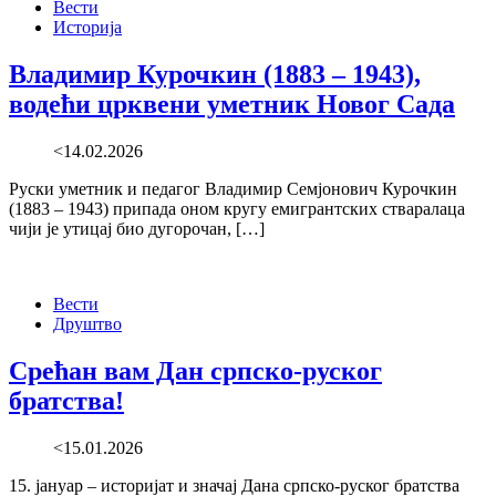
Вести
Историја
Владимир Курочкин (1883 – 1943),
водећи црквени уметник Новог Сада
<14.02.2026
Руски уметник и педагог Владимир Семјонович Курочкин
(1883 – 1943) припада оном кругу емигрантских стваралаца
чији је утицај био дугорочан, […]
Вести
Друштво
Срећан вам Дан српско-руског
братства!
<15.01.2026
15. јануар – историјат и значај Дана српско-руског братства