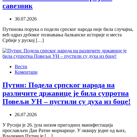
савезник
30.07.2026
Путинова порука о подели српског народа није била случајна,
већ одраз дубоког познавања балканске историје и места
Србије у руској […]
Вести
Коментари
Путин: Подела српског народа на
различите државице је била супротна
Повељи УН – пустили су духа из боце!
26.07.2026
У Русији је 26. јула низом пригодних манифестација
прослављен Дан Ратне морнарице. У оквиру једне од њих,
Владимир Путин је […]