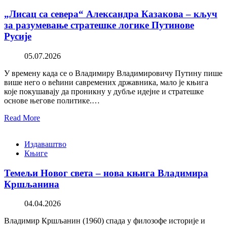
„Лисац са севера“ Александра Казакова – кључ
за разумевање стратешке логике Путинове
Русије
05.07.2026
У времену када се о Владимиру Владимировичу Путину пише
више него о већини савремених државника, мало је књига
које покушавају да проникну у дубље идејне и стратешке
основе његове политике.…
Read More
Издаваштво
Књиге
Темељи Новог света – нова књига Владимира
Кршљанина
04.04.2026
Владимир Кршљанин (1960) спада у филозофе историје и