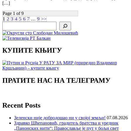
[…]
Page 1 of 9
1
2
3
4
5
6
7
…
9
>>
Search
КУПИТЕ КЊИГУ
ПРАТИТЕ НАС НА ТЕЛЕГРАМУ
Recent Posts
Зеленски није добродошао ни у својој земљи!
07.08.2026
Здравко Шћепановић, градитељ братства и уредник
„Панонских нити“: Православље је пут у бољи свет