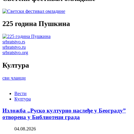
225 година Пушкина
srbratstvo.rs
srbratstvo.ru
srbratstvo.org
Култура
сви чланци
Вести
Култура
Изложба „Руско културно наслеђе у Београду”
отворена у Библиотеци града
04.08.2026