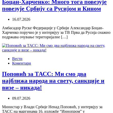
Боцан-Харченко: Много тога повезује
повезује Србију са Русијом и Кином
16.07.2026
Амбасадор Руске Федерације у Србији Александар Боцан-
Харченко поручио је у интервјуу за ТВ Прва да Русија снажно
подржава очување територијалне […]
Вести
Коментари
Поповић за ТАСС: Ми смо два
најближа народа на свету, санкције и
визе – никада!
09.07.2026
Министар у Влади Србије Ненад Поповић, у интервјуу за
ТАСС на маргинама 16. изложбе “Иннопром” у