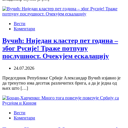
Вести
Коментари
Вучић: Ниједан кластер пет година –
због Русије! Траже потпуну
послушност. Очекујем ескалацију
24.07.2026
Председник Републике Србије Александар Вучић изјавио је
да тренутно има десетак различитих брига, а да је једна од
њих што […]
Вести
Коментари