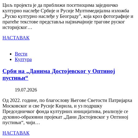
Циљ пројекта је да приближи посетиоцима заједничко
културно наслеђе Србије и Русије Мултимедијална изложба
„Руско културно наслеђе у Београду”, која кроз фотографије и
пратеће текстове представља најзначајније трагове руског
историјског…
НАСТАВАК
Вести
Култура
Срби на „Данима Достојевског у Оптиној
пустињи“
19.07.2026
Од 2022. године, по благослову Његове Светости Патријарха
Московског и све Русије Кирила, и уз подршку
Председничког фонда културних иницијатива, реализује се
духовно-образовни пројекат „Дани Достојевског у Оптиној
пустињи“, чији…
НАСТАВАК