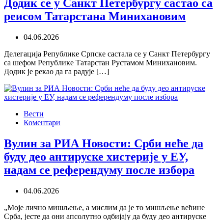
Додик се у Санкт Петербургу састао са
реисом Татарстана Минихановим
04.06.2026
Делегација Републике Српске састала се у Санкт Петербургу
са шефом Републике Татарстан Рустамом Минихановим.
Додик је рекао да га радује […]
Вести
Коментари
Вулин за РИА Новости: Срби неће да
буду део антируске хистерије у ЕУ,
надам се референдуму после избора
04.06.2026
„Моје лично мишљење, а мислим да је то мишљење већине
Срба, јесте да они апсолутно одбијају да буду део антируске