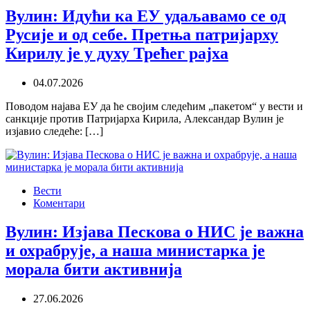
Вулин: Идући ка ЕУ удаљавамо се од
Русије и од себе. Претња патријарху
Кирилу је у духу Трећег рајха
04.07.2026
Поводом најава ЕУ да ће својим следећим „пакетом“ у вести и
санкције против Патријарха Кирила, Александар Вулин је
изјавио следеће: […]
Вести
Коментари
Вулин: Изјава Пескова о НИС је важна
и охрабрује, а наша министарка је
морала бити активнија
27.06.2026