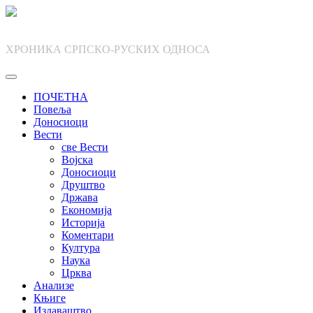
Skip
to
content
ХРОНИКА СРПСКО-РУСКИХ ОДНОСА
ПОЧЕТНА
Повеља
Доносиоци
Вести
све Вести
Војска
Доносиоци
Друштво
Држава
Економија
Историја
Коментари
Култура
Наука
Црква
Анализе
Књиге
Издаваштво