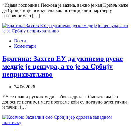
“Изјава господина Пескова је важна, важно је кад Кремљ каже
да Србија није искључена као потенцијални партнер у
разговорима о […]
Вести
Коментари
Братина: Захтев ЕУ да укинемо руске
медије је цензура, а то је за Србију
неприхватљиво
24.06.2026
ЕУ се плаши руских медија због садржаја. Сметате им јер
доносите истину, имате програме који су потпуно аутентични
и тачни. […]