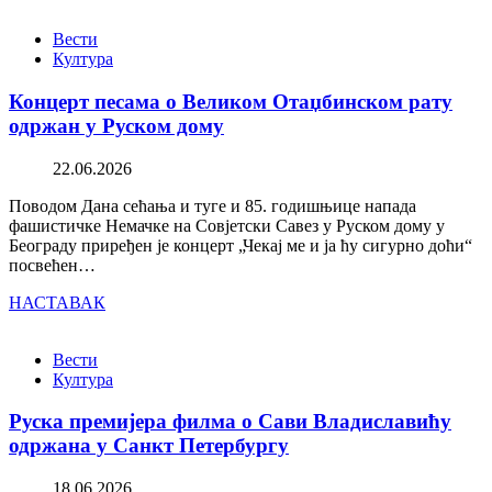
Вести
Култура
Концерт песама о Великом Отаџбинском рату
одржан у Руском дому
22.06.2026
Поводом Дана сећања и туге и 85. годишњице напада
фашистичке Немачке на Совјетски Савез у Руском дому у
Београду приређен је концерт „Чекај ме и ја ћу сигурно доћи“
посвећен…
НАСТАВАК
Вести
Култура
Руска премијера филма о Сави Владиславићу
одржана у Санкт Петербургу
18.06.2026