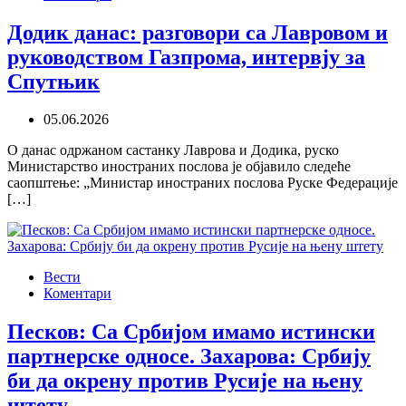
Додик данас: разговори са Лавровом и
руководством Газпрома, интервју за
Спутњик
05.06.2026
О данас одржаном састанку Лаврова и Додика, руско
Mинистарство иностраних послова је објавило следеће
саопштење: „Mинистар иностраних послова Руске Федерације
[…]
Вести
Коментари
Песков: Са Србијом имамо истински
партнерске односе. Захарова: Србију
би да окрену против Русије на њену
штету