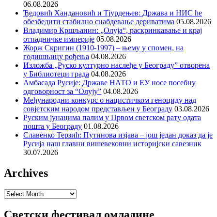
06.08.2026
Ђедовић Хандановић и Тјурдењев: Држава и НИС ће
обезбедити стабилно снабдевање дериватима
05.08.2026
Владимир Кршљанин: „Олуја“, раскринкавање и крај
отпадничке империје
05.08.2026
Жорж Скригин (1910-1997) – њему у спомен, на
годишњицу рођења
04.08.2026
Изложба „Руско културно наслеђе у Београду” отворена
у Библиотеци града
04.08.2026
Амбасада Русије: Државе НАТО и ЕУ носе посебну
одговорност за “Олују”
04.08.2026
Међународни конкурс о нацистичком геноциду над
совјетским народом представљен у Београду
03.08.2026
Руским јунацима палим у Првом светском рату одата
пошта у Београду
01.08.2026
Славенко Терзић: Путинова изјава – још један доказ да је
Русија наш главни вишевековни историјски савезник
30.07.2026
Archives
Archives
Светски фестивал омладине