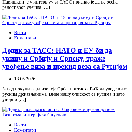
Наришкин је у интервјуу за ТАСС признао је да не осећа
радост због учешћа […]
Вести
Коментари
Додик за ТАСС: НАТО и ЕУ би да
укину и Србију и Српску, траже
увођење виза и прекид веза са Русијом
13.06.2026
Запад покушава да изолује Србе, притиска БиХ да уведе визе
руским држављанима. Виде нашу блискост са Русима и зато
упорно […]
Вести
Коментари