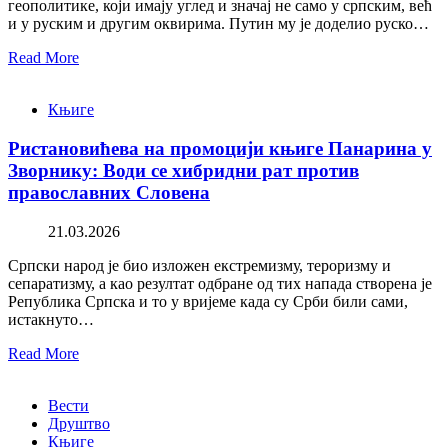
геополитике, који имају углед и значај не само у српским, већ
и у руским и другим оквирима. Путин му је доделио руско…
Read More
Књиге
Ристановићева на промоцији књиге Панарина у
Зворнику: Води се хибридни рат против
православних Словена
21.03.2026
Српски народ је био изложен екстремизму, тероризму и
сепаратизму, а као резултат одбране од тих напада створена је
Република Српска и то у вријеме када су Срби били сами,
истакнуто…
Read More
Вести
Друштво
Књиге