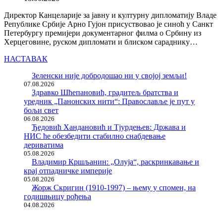
Директор Канцеларије за јавну и културну дипломатију Владе
Републике Србије Арно Гујон присуствовао је синоћ у Санкт
Петербургу премијери документарног филма о Србину из
Херцеговине, руском дипломати и блиском сараднику…
НАСТАВАК
Зеленски није добродошао ни у својој земљи!
07.08.2026
Здравко Шћепановић, градитељ братства и
уредник „Панонских нити“: Православље је пут у
бољи свет
06.08.2026
Ђедовић Хандановић и Тјурдењев: Држава и
НИС ће обезбедити стабилно снабдевање
дериватима
05.08.2026
Владимир Кршљанин: „Олуја“, раскринкавање и
крај отпадничке империје
05.08.2026
Жорж Скригин (1910-1997) – њему у спомен, на
годишњицу рођења
04.08.2026