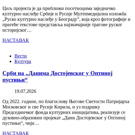
Циљ пројекта је да приближи посетиоцима заједничко
културно наслеђе Србије и Русије Мултимедијална изложба
„Руско културно наслеђе у Београду”, која кроз фотографије и
пратеће текстове представља најзначајније трагове руског
историјског…
НАСТАВАК
Вести
Култура
Срби на „Данима Достојевског у Оптиној
пустињи“
19.07.2026
Од 2022. године, по благослову Његове Светости Патријарха
Московског и све Русије Кирила, и уз подршку
Председничког фонда културних иницијатива, реализује се
духовно-образовни пројекат „Дани Достојевског у Оптиној
пустињи“, чији…
НАСТАВАК