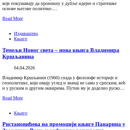
које покушавају да проникну у дубље идејне и стратешке
основе његове политике.…
Read More
Издаваштво
Књиге
Темељи Новог света – нова књига Владимира
Кршљанина
04.04.2026
Владимир Кршљанин (1960) спада у филозофе историје и
геополитике, који имају углед и значај не само у српским, већ
и у руским и другим оквирима. Путин му је доделио руско…
Read More
Књиге
Ристановићева на промоцији књиге Панарина у