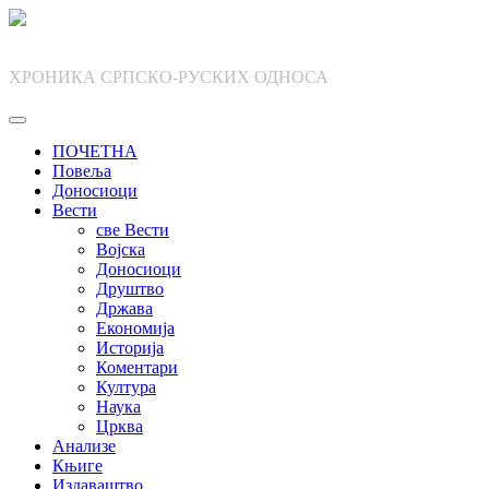
Skip
to
content
ХРОНИКА СРПСКО-РУСКИХ ОДНОСА
ПОЧЕТНА
Повеља
Доносиоци
Вести
све Вести
Војска
Доносиоци
Друштво
Држава
Економија
Историја
Коментари
Култура
Наука
Црква
Анализе
Књиге
Издаваштво