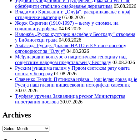
Ђедовић Хандановић и Тјурдењев: Држава и НИС ће
обезбедити стабилно снабдевање дериватима
05.08.2026
Владимир Кршљанин: „Олуја“, раскринкавање и крај
отпадничке империје
05.08.2026
Жорж Скригин (1910-1997) – њему у спомен, на
годишњицу рођења
04.08.2026
Изложба „Руско културно наслеђе у Београду” отворена
у Библиотеци града
04.08.2026
Амбасада Русије: Државе НАТО и ЕУ носе посебну
одговорност за “Олују”
04.08.2026
Међународни конкурс о нацистичком геноциду над
совјетским народом представљен у Београду
03.08.2026
Руским јунацима палим у Првом светском рату одата
пошта у Београду
01.08.2026
Славенко Терзић: Путинова изјава – још један доказ да је
Русија наш главни вишевековни историјски савезник
30.07.2026
Ђурђеву уручена Захвалница руског Министарства
иностраних послова
30.07.2026
Archives
Archives