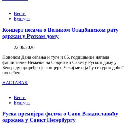
Вести
Култура
Концерт песама о Великом Отаџбинском рату
одржан у Руском дому
22.06.2026
Поводом Дана сећања и туге и 85. годишњице напада
фашистичке Немачке на Совјетски Савез у Руском дому у
Београду приређен је концерт „Чекај ме и ја ћу сигурно доћи“
посвећен…
НАСТАВАК
Вести
Култура
Руска премијера филма о Сави Владиславићу
одржана у Санкт Петербургу