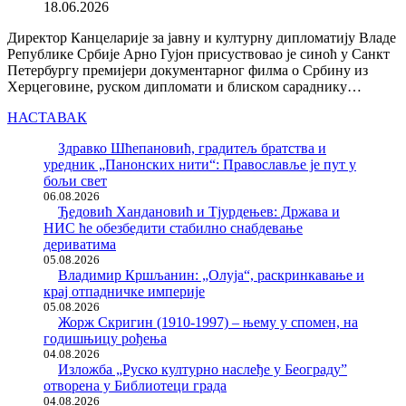
18.06.2026
Директор Канцеларије за јавну и културну дипломатију Владе
Републике Србије Арно Гујон присуствовао је синоћ у Санкт
Петербургу премијери документарног филма о Србину из
Херцеговине, руском дипломати и блиском сараднику…
НАСТАВАК
Здравко Шћепановић, градитељ братства и
уредник „Панонских нити“: Православље је пут у
бољи свет
06.08.2026
Ђедовић Хандановић и Тјурдењев: Држава и
НИС ће обезбедити стабилно снабдевање
дериватима
05.08.2026
Владимир Кршљанин: „Олуја“, раскринкавање и
крај отпадничке империје
05.08.2026
Жорж Скригин (1910-1997) – њему у спомен, на
годишњицу рођења
04.08.2026
Изложба „Руско културно наслеђе у Београду”
отворена у Библиотеци града
04.08.2026