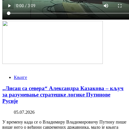
Књиге
„Лисац са севера“ Александра Казакова – кључ
за разумевање стратешке логике Путинове
Русије
05.07.2026
У времену када се о Владимиру Владимировичу Путину пише
више него о већини савремених државника, мало је књига