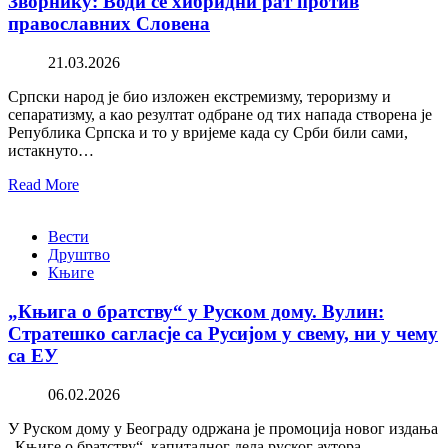
Зворнику: Води се хибридни рат против
православних Словена
21.03.2026
Српски народ је био изложен екстремизму, тероризму и
сепаратизму, а као резултат одбране од тих напада створена је
Република Српска и то у вријеме када су Срби били сами,
истакнуто…
Read More
Вести
Друштво
Књиге
„Књига о братству“ у Руском дому. Вулин:
Стратешко сагласје са Русијом у свему, ни у чему
са ЕУ
06.02.2026
У Руском дому у Београду одржана је промоција новог издања
„Књиге о братству“, капиталног дела руског аутора