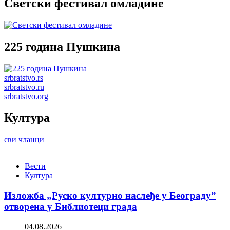
Светски фестивал омладине
225 година Пушкина
srbratstvo.rs
srbratstvo.ru
srbratstvo.org
Култура
сви чланци
Вести
Култура
Изложба „Руско културно наслеђе у Београду”
отворена у Библиотеци града
04.08.2026