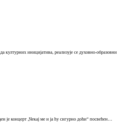
да културних иницијатива, реализује се духовно-образовни
н је концерт „Чекај ме и ја ћу сигурно доћи“ посвећен…