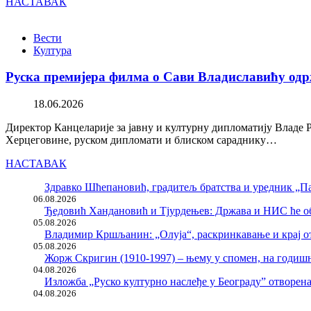
НАСТАВАК
Вести
Култура
Руска премијера филма о Сави Владиславићу одр
18.06.2026
Директор Канцеларије за јавну и културну дипломатију Владе 
Херцеговине, руском дипломати и блиском сараднику…
НАСТАВАК
Здравко Шћепановић, градитељ братства и уредник „Па
06.08.2026
Ђедовић Хандановић и Тјурдењев: Држава и НИС ће о
05.08.2026
Владимир Кршљанин: „Олуја“, раскринкавање и крај о
05.08.2026
Жорж Скригин (1910-1997) – њему у спомен, на годи
04.08.2026
Изложба „Руско културно наслеђе у Београду” отворен
04.08.2026