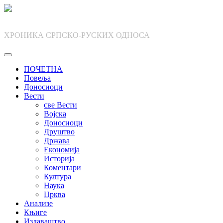
Skip
to
content
ХРОНИКА СРПСКО-РУСКИХ ОДНОСА
ПОЧЕТНА
Повеља
Доносиоци
Вести
све Вести
Војска
Доносиоци
Друштво
Држава
Економија
Историја
Коментари
Култура
Наука
Црква
Анализе
Књиге
Издаваштво