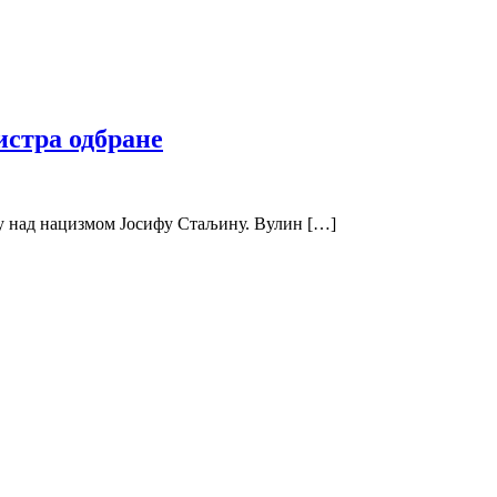
истра одбране
у над нацизмом Јосифу Стаљину. Вулин […]