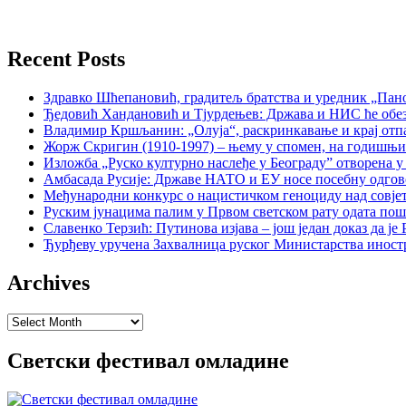
Recent Posts
Здравко Шћепановић, градитељ братства и уредник „Пано
Ђедовић Хандановић и Тјурдењев: Држава и НИС ће обе
Владимир Кршљанин: „Олуја“, раскринкавање и крај отп
Жорж Скригин (1910-1997) – њему у спомен, на годишњ
Изложба „Руско културно наслеђе у Београду” отворена у
Амбасада Русије: Државе НАТО и ЕУ носе посебну одгов
Међународни конкурс о нацистичком геноциду над совје
Руским јунацима палим у Првом светском рату одата пош
Славенко Терзић: Путинова изјава – још један доказ да ј
Ђурђеву уручена Захвалница руског Министарства иност
Archives
Archives
Светски фестивал омладине