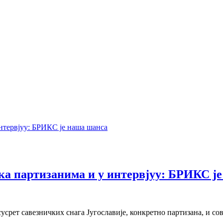
а партизанима и у интервјуу: БРИКС ј
усрет савезничких снага Југославије, конкретно партизана, и с