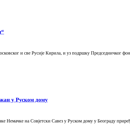
и“
осковског и све Русије Кирила, и уз подршку Председничког фон
жан у Руском дому
е Немачке на Совјетски Савез у Руском дому у Београду приређе