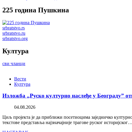
225 година Пушкина
srbratstvo.rs
srbratstvo.ru
srbratstvo.org
Култура
сви чланци
Вести
Култура
Изложба „Руско културно наслеђе у Београду” от
04.08.2026
Циљ пројекта је да приближи посетиоцима заједничко културно 
текстове представља најзначајније трагове руског историјског