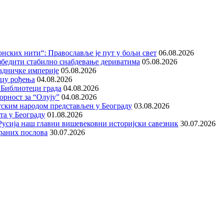
нских нити“: Православље је пут у бољи свет
06.08.2026
збедити стабилно снабдевање дериватима
05.08.2026
адничке империје
05.08.2026
ицу рођења
04.08.2026
 Библиотеци града
04.08.2026
орност за “Олују”
04.08.2026
тским народом представљен у Београду
03.08.2026
та у Београду
01.08.2026
е Русија наш главни вишевековни историјски савезник
30.07.2026
раних послова
30.07.2026