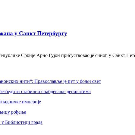
жана у Санкт Петербургу
Републике Србије Арно Гујон присуствовао је синоћ у Санкт Пе
нонских нити“: Православље је пут у бољи свет
безбедити стабилно снабдевање дериватима
тпадничке империје
шњицу рођења
а у Библиотеци града