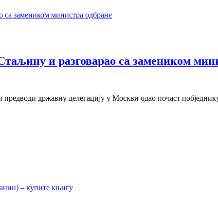
 Стаљину и разговарао са замеником мин
 предводи државну делегацију у Москви одао почаст побједник