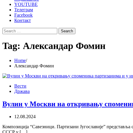
YOUTUBE
Телеграм
Facebook
Контакт
Search
for:
Tag:
Александар Фомин
Home
Александар Фомин
Вести
Држава
Вулин у Москви на откривању споменик
12.08.2024
Композиција “Савезници. Партизани Југославије” представља с
СССР у […]