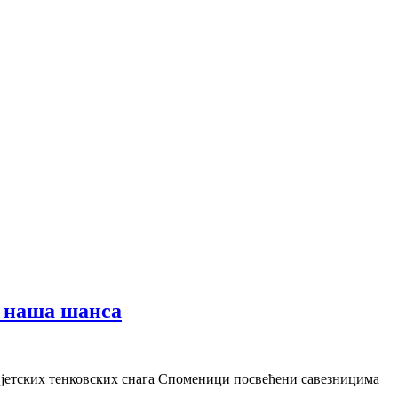
е наша шанса
овјетских тенковских снага Споменици посвећени савезницима