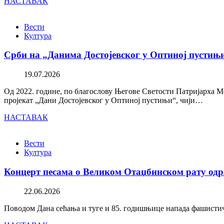
НАСТАВАК
Вести
Култура
Срби на „Данима Достојевског у Оптиној пустињ
19.07.2026
Од 2022. године, по благослову Његове Светости Патријарха М
пројекат „Дани Достојевског у Оптиној пустињи“, чији…
НАСТАВАК
Вести
Култура
Концерт песама о Великом Отаџбинском рату одр
22.06.2026
Поводом Дана сећања и туге и 85. годишњице напада фашистичк