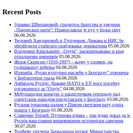
Recent Posts
Здравко Шћепановић, градитељ братства и уредник
„Панонских нити“: Православље је пут у бољи свет
06.08.2026
Ђедовић Хандановић и Тјурдењев: Држава и НИС ће
обезбедити стабилно снабдевање дериватима
05.08.2026
Владимир Кршљанин: „Олуја“, раскринкавање и крај
отпадничке империје
05.08.2026
Жорж Скригин (1910-1997) – њему у спомен, на
годишњицу рођења
04.08.2026
Изложба „Руско културно наслеђе у Београду” отворена
у Библиотеци града
04.08.2026
Амбасада Русије: Државе НАТО и ЕУ носе посебну
одговорност за “Олују”
04.08.2026
Међународни конкурс о нацистичком геноциду над
совјетским народом представљен у Београду
03.08.2026
Руским јунацима палим у Првом светском рату одата
пошта у Београду
01.08.2026
Славенко Терзић: Путинова изјава – још један доказ да је
Русија наш главни вишевековни историјски савезник
30.07.2026
Ђурђеву уручена Захвалница руског Министарства