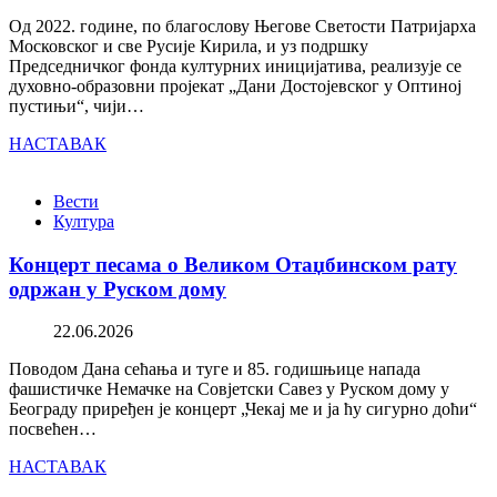
Од 2022. године, по благослову Његове Светости Патријарха
Московског и све Русије Кирила, и уз подршку
Председничког фонда културних иницијатива, реализује се
духовно-образовни пројекат „Дани Достојевског у Оптиној
пустињи“, чији…
НАСТАВАК
Вести
Култура
Концерт песама о Великом Отаџбинском рату
одржан у Руском дому
22.06.2026
Поводом Дана сећања и туге и 85. годишњице напада
фашистичке Немачке на Совјетски Савез у Руском дому у
Београду приређен је концерт „Чекај ме и ја ћу сигурно доћи“
посвећен…
НАСТАВАК