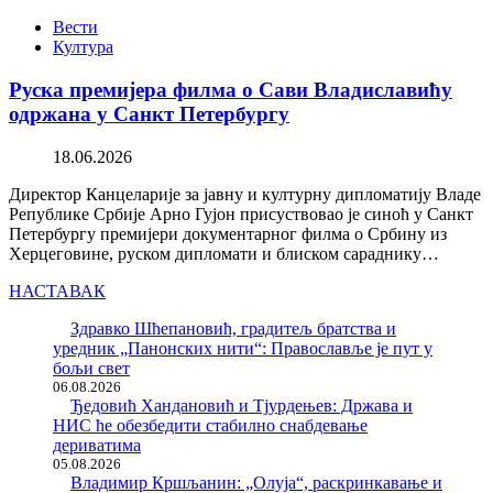
Вести
Култура
Руска премијера филма о Сави Владиславићу
одржана у Санкт Петербургу
18.06.2026
Директор Канцеларије за јавну и културну дипломатију Владе
Републике Србије Арно Гујон присуствовао је синоћ у Санкт
Петербургу премијери документарног филма о Србину из
Херцеговине, руском дипломати и блиском сараднику…
НАСТАВАК
Здравко Шћепановић, градитељ братства и
уредник „Панонских нити“: Православље је пут у
бољи свет
06.08.2026
Ђедовић Хандановић и Тјурдењев: Држава и
НИС ће обезбедити стабилно снабдевање
дериватима
05.08.2026
Владимир Кршљанин: „Олуја“, раскринкавање и