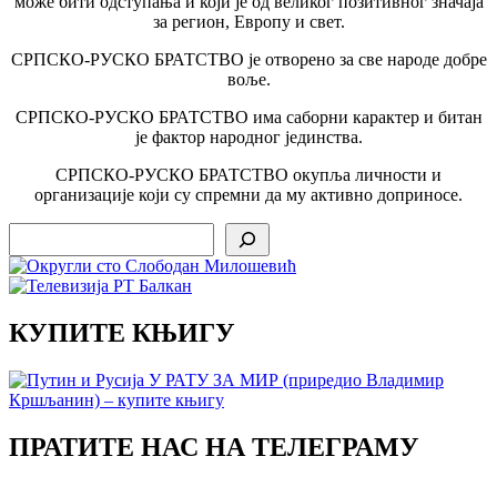
може бити одступања и који је од великог позитивног значаја
за регион, Европу и свет.
СРПСКО-РУСКО БРАТСТВО је отворено за све народе добре
воље.
СРПСКО-РУСКО БРАТСТВО има саборни карактер и битан
је фактор народног јединства.
СРПСКО-РУСКО БРАТСТВО окупља личности и
организације који су спремни да му активно доприносе.
Search
КУПИТЕ КЊИГУ
ПРАТИТЕ НАС НА ТЕЛЕГРАМУ