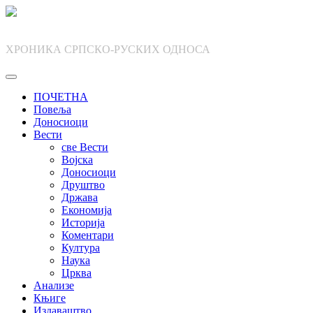
Skip
to
content
ХРОНИКА СРПСКО-РУСКИХ ОДНОСА
ПОЧЕТНА
Повеља
Доносиоци
Вести
све Вести
Војска
Доносиоци
Друштво
Држава
Економија
Историја
Коментари
Култура
Наука
Црква
Анализе
Књиге
Издаваштво