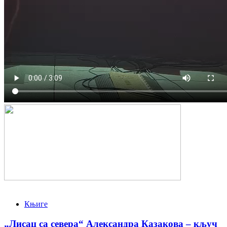
Књиге
„Лисац са севера“ Александра Казакова – кључ