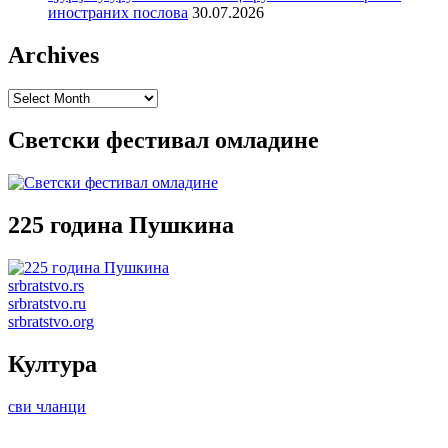
иностраних послова
30.07.2026
Archives
Archives
Светски фестивал омладине
225 година Пушкина
srbratstvo.rs
srbratstvo.ru
srbratstvo.org
Култура
сви чланци