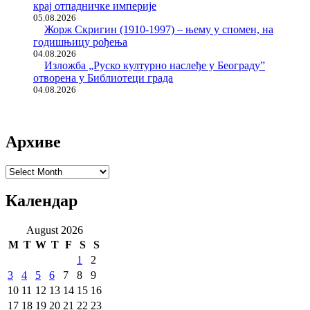
крај отпадничке империје
05.08.2026
Жорж Скригин (1910-1997) – њему у спомен, на
годишњицу рођења
04.08.2026
Изложба „Руско културно наслеђе у Београду”
отворена у Библиотеци града
04.08.2026
Архиве
Архиве
Календар
August 2026
M
T
W
T
F
S
S
1
2
3
4
5
6
7
8
9
10
11
12
13
14
15
16
17
18
19
20
21
22
23