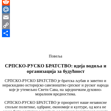
LinkedIn
Reddit
Mail.Ru
Email
Copy
Link
Share
Повеља
СРПСКО-РУСКО БРАТСТВО:
идеја водиља и
организација за будућност
СРПСКО-РУСКО БРАТСТВО је братска љубав и заветно и
нераскидиво историјско савезништво српског и руског народа
које је утемељио Свети Сава, на заједничким духовно-
моралним вредностима.
СРПСКО-РУСКО БРАТСТВО је приоритет наше независне
спољне политике, одбране, економије и културе, од кога не