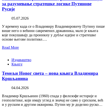
за разумевање стратешке логике Путинове
Русије
05.07.2026
У времену када се о Владимиру Владимировичу Путину пише
више него о већини савремених државника, мало је књига
које покушавају да проникну у дубље идејне и стратешке
основе његове политике.…
Read More
Издаваштво
Књиге
Темељи Новог света – нова књига Владимира
Кршљанина
04.04.2026
Владимир Кршљанин (1960) спада у филозофе историје и
геополитике, који имају углед и значај не само у српским, већ
и у руским и другим оквирима. Путин му је доделио руско…