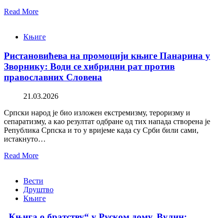
Read More
Књиге
Ристановићева на промоцији књиге Панарина у
Зворнику: Води се хибридни рат против
православних Словена
21.03.2026
Српски народ је био изложен екстремизму, тероризму и
сепаратизму, а као резултат одбране од тих напада створена је
Република Српска и то у вријеме када су Срби били сами,
истакнуто…
Read More
Вести
Друштво
Књиге
„Књига о братству“ у Руском дому. Вулин: