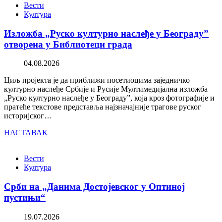
Вести
Култура
Изложба „Руско културно наслеђе у Београду”
отворена у Библиотеци града
04.08.2026
Циљ пројекта је да приближи посетиоцима заједничко
културно наслеђе Србије и Русије Мултимедијална изложба
„Руско културно наслеђе у Београду”, која кроз фотографије и
пратеће текстове представља најзначајније трагове руског
историјског…
НАСТАВАК
Вести
Култура
Срби на „Данима Достојевског у Оптиној
пустињи“
19.07.2026