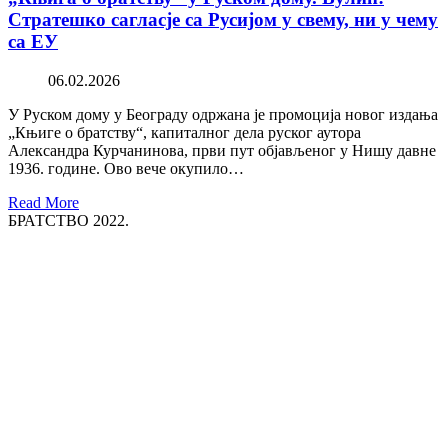
Стратешко сагласје са Русијом у свему, ни у чему
са ЕУ
06.02.2026
У Руском дому у Београду одржана је промоција новог издања
„Књиге о братству“, капиталног дела руског аутора
Александра Курчанинова, први пут објављеног у Нишу давне
1936. године. Ово вече окупило…
Read More
БРАТСТВО 2022.