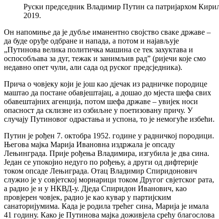
Руски председник Владимир Путин са патријархом Кирил
2019.
Он напомиње да је дубље иманентно својство сваке државе –
да буде оруђе одбране и напада, а потом и најављује
„Путинова велика политичка машина се тек захуктава и
оспособљава за дуг, тежак и занимљив рад” (ријечи које смо
недавно опет чули, али сада од руског предсједника).
Прича о човјеку који је још као дјечак из радничке породице
маштао да постане обавјештајац, а дошао до мјеста шефа свих
обавештајних агенција, потом шефа државе – увијек носи
опасност да склизне из озбиљне у поетизовану причу. У
случају Путиновог одрастања и успона, то је немогуће избећи.
Путин је рођен 7. октобра 1952. године у радничкој породици.
Његова мајка Марија Ивановна издржала је опсаду
Лењинграда. Прије рођења Владимира, изгубила је два сина.
Један се упокојио недуго по рођењу, а други од дифтерије
током опсаде Лењиграда. Отац Владимир Спиридонович
служио је у совјетској морнарици током Другог свјетског рата,
а радио је и у НКВД-у. Дједа Спиридон Иванович, као
провјерен човјек, радио је као кувар у партијским
санаторијумима. Када је родила трећег сина, Марија је имала
41 годину. Како је Путинова мајка доживјела срећу благослова