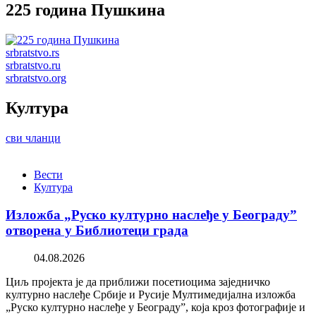
225 година Пушкина
srbratstvo.rs
srbratstvo.ru
srbratstvo.org
Култура
сви чланци
Вести
Култура
Изложба „Руско културно наслеђе у Београду”
отворена у Библиотеци града
04.08.2026
Циљ пројекта је да приближи посетиоцима заједничко
културно наслеђе Србије и Русије Мултимедијална изложба
„Руско културно наслеђе у Београду”, која кроз фотографије и