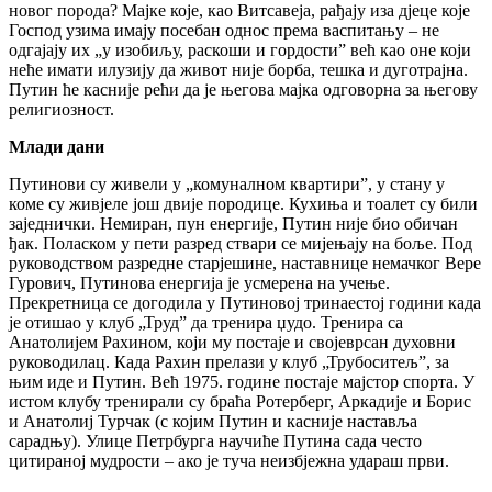
новог порода? Мајке које, као Витсавеја, рађају иза дјеце које
Господ узима имају посебан однос према васпитању – не
одгајају их „у изобиљу, раскоши и гордости” већ као оне који
неће имати илузију да живот није борба, тешка и дуготрајна.
Путин ће касније рећи да је његова мајка одговорна за његову
религиозност.
Млади дани
Путинови су живели у „комуналном квартири”, у стану у
коме су живјеле још двије породице. Кухиња и тоалет су били
заједнички. Немиран, пун енергије, Путин није био обичан
ђак. Поласком у пети разред ствари се мијењају на боље. Под
руководством разредне старјешине, наставнице немачког Вере
Гурович, Путинова енергија је усмерена на учење.
Прекретница се догодила у Путиновој тринаестој години када
је отишао у клуб „Труд” да тренира џудо. Тренира са
Анатолијем Рахином, који му постаје и својеврсан духовни
руководилац. Када Рахин прелази у клуб „Трубоситељ”, за
њим иде и Путин. Већ 1975. године постаје мајстор спорта. У
истом клубу тренирали су браћа Ротерберг, Аркадије и Борис
и Анатолиј Турчак (с којим Путин и касније наставља
сарадњу). Улице Петрбурга научиће Путина сада често
цитираној мудрости – ако је туча неизбјежна удараш први.