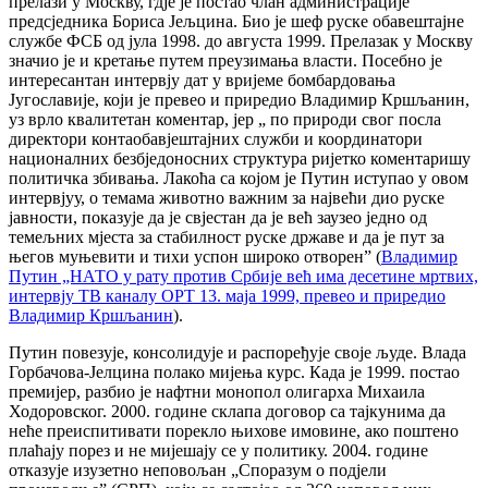
прелази у Москву, гдје је постао члан администрације
предсједника Бориса Јељцина. Био је шеф руске обавештајне
службе ФСБ од јула 1998. до августа 1999. Прелазак у Москву
значио је и кретање путем преузимања власти. Посебно је
интересантан интервју дат у вријеме бомбардовања
Југославије, који је превео и приредио Владимир Кршљанин,
уз врло квалитетан коментар, јер „ по природи свог посла
директори контаобавјештајних служби и координатори
националних безбједоносних структура ријетко коментаришу
политичка збивања. Лакоћа са којом је Путин иступао у овом
интервјуу, о темама животно важним за највећи дио руске
јавности, показује да је свјестан да је већ заузео једно од
темељних мјеста за стабилност руске државе и да је пут за
његов муњевити и тихи успон широко отворен” (
Владимир
Путин „НАТО у рату против Србије већ има десетине мртвих,
интервју ТВ каналу ОРТ 13. маја 1999, превео и приредио
Владимир Кршљанин
).
Путин повезује, консолидује и распоређује своје људе. Влада
Горбачова-Јелцина полако мијења курс. Када је 1999. постао
премијер, разбио је нафтни монопол олигарха Михаила
Ходоровског. 2000. године склапа договор са тајкунима да
неће преиспитивати порекло њихове имовине, ако поштено
плаћају порез и не мијешају се у политику. 2004. године
отказује изузетно неповољан „Споразум о подјели