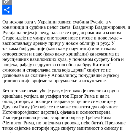
Email
Copy
Link
Share
Од исхода рата у Украјини зависи судбина Русије, а у
коначници и судбина целог света. Владимир Владимирович, и
Русија на чијем је челу, налазе се пред огромним изазовом
Старе идеје не умиру оне траже нове путеве и нове људе –
васпостављају древну причу у новом обличју и руху. У
тачкама бифуркације (како кажу научници) или тачкама
отворености и наде (како кажу хришћани) ка излазима из
неуспјешних вавилонских кула, у поновном сусрету Бога и
човјека, рађају се друштва способна да буду Катехон” –
смисаона и стваралачка сила која „држи” свијет те не
дозвољава да склизне у Апокалипсу, понудивши људској
цивилизације вријеме за преумљење и искупљење.
Без те тачке немогуће је разумјети како је невелика група
хришћана успјела да усмјери ток Првог Рима и да га
оплодотвори, а послије стварања успјешне симфоније у
Другом Риму (без које се не може схватити дуговјечност
Источноромјеског царства), ојачана и осмисотворена
Империја нашла је свој завршни одраз у Трећем Рима
(Четвртог Рима, по ријечима пророка, неће бити). Преломне
тачке свјетске историје нуде свијету запитаност о смислу и