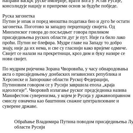
направи васкрс руске империје, врати Бога у Устав Русије,
консолидује нацију и припреми основ за будуће побједе.
Руска загонетка
Путин је ипак и поред мноштва података био и дуго ће остати
загонетка. Поготово за западну перцепцију свијета. Од
Минхенског говора до посљедњег говора приликом
присаједињења руских области дуг је пут. Није га било лако
проћи. Путин не блефира. Мудре главе на Западу то добро
знају, није да их нема, и све су гласнији како вријеме одмиче.
Свијет се налази на прекретници, кроз дим и буку назире се
нови свијет.
По мудрим ријечима Зорана Чворовића, у часу обнародовања
акта о присаједињењу донбаских независних република и
Херсонске и Запорошке области Руској Федерацији,
Путиновим говором се у Русији завршила епоха „краја
идеологије”. Чворовић излагање руског предсједника назива
Манифестом суверенизма, у којем је Русија у државноправном
смислу означена као баштиник снажне централизоване и
суверене државе.
Обраћање Владимира Путина поводом присаједињења Луг
области Русији