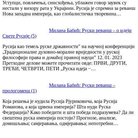
Уступци, повлачења, снисхођења, ублажен говор заувек су
нестали у вихору рата у Украјини. Русија је спремна за реванш
Нова западна империја, као глобалистичка творевина…
Милана Бабић: Руски реванш – o идеји
Свете Русије (5)
Русија као темељ руске државности" на научној конференцији
„Традиционалне духовно-моралне вриједности у руској
философији права и домаћој правној науци" 12. 01. 2023
Претходне делове можете прочитати овде: ПРВИ, ДРУГИ,
ТРЕЋИ, ЧЕТВРТИ, ПЕТИ „Руска идеја −…
Милана Бабић: Руски реванш –
прологомена (1)
Која решења је нудила Русија Рјуриковича, која Русија
Романова, а која црвена империја? Шта нуди Руска
Федерација? Како победити и шта победа подразумева? Да ли
свештена руска империја постоји? Прогнозе, анализе,
домишљања; самјеравања, одмјеравања; непотребни…