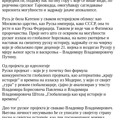
вриједности; подижу нас на ону гору с које се више види, по
ријечима српског Тајновидца, омогућавају сагледавање
хоризонта могућности и задржају јахаче апокалипсе.
Русь је била Катехон у сваком историјском облику: као
Московско царство, као Руска империја, како СССР, она то
јесте и као Руска Федерација. Таквом је виде чак и Фатимска
пророчанства. Прије него што се осврнем на могућности
руског излаза из глобалног ћорсокака, на њено укотвјење и
наставак на свештену руску историју, задржаћу се на човјеку
који је обиљежио прве деценије 21. вијека и воздигао Русију у
мјеру њеног крста и васкрсења – Владимиру Владимировичу
Путину.
Од пројекта до идеологије
Руски пројекат – који је у почетку био формула
конкурентности глобалних пројеката, као алтернатива „крају
историје” и времена на изласку из Модерне, у који се свијет
„гура” у режим глобализације, сјајно је анализиран у тексту
Владимира Борисовича Павленка и Владимира
Владимировича Штола „Глобализаија као крај историје и
времена”.
Дио тог руског пројекта је свакако Владимир Владимирович.
Његова личност несумњиво ће се уписати у свијетлу страну
руске и свјетске историје, као лик пасионираног човјека