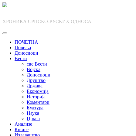
Skip
to
content
ХРОНИКА СРПСКО-РУСКИХ ОДНОСА
ПОЧЕТНА
Повеља
Доносиоци
Вести
све Вести
Војска
Доносиоци
Друштво
Држава
Економија
Историја
Коментари
Култура
Наука
Црква
Анализе
Књиге
Издаваштво