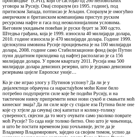
производње” (СРП), који се састојао од 260 неповољних
уговора за Русију. Овај споразум (из 1995. године), под
притиском Запада, потписао је Јељцин. Споразум је омогућио
америчким и британским компанијама приступ руским
ресурсима нафте и гаса под неоколонијалним условима.
Његовим укидањем повећан је руски буџет за 300 одсто.
Штедња грађана, која је 1999. износила 40 милијарди долара,
2010. године износила је 470 милијарди долара. Године 1999.
цјелокупна имовина Русије процијењена је на 100 милијарди
долара, 2008. године само Стабилизациони фонд (који Путин
пуни додатним приходима од нафте) располагао је са 156
милијарди долара. У првом кварталу 2011. Русија има 500
милијарди долара девизних резерви, што је једнако девизним
резервама цијеле Европске уније…
Ко је све играо улогу у Путинов успону? Да ли је у
дијалектици обрачуна са нарастајућом моћи Кине било
потребно подупријети силе које ће подићи Русију, и на
тактичном нивоу припремити неки нови сукоб и смањити моћ
кинеског змаја? Да ли силе које су стајале иза Путина биле оне
које су хтјеле да сачувај свој капитал и колику-толику
сувереност, свјесни да то могу очувати само уколико поврате
моћ Русије? То сада није толико битно. Оно што је чињеница,
и што ће постати временом још уочљивије, јесте да је
Владимир Владимирович, заједно са својим тимом, успио да