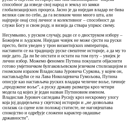
способног да изведе свој народ и земљу из замки
глобализацијских процеса. Јасно је да ниједан владар не бива
велики сам по себи, да га великим чини много шта, али
најприје онај спој личног и колективног – способност да
служи Богу и свом роду, и визија да ствара упркос свему.
Несумњиво, у руском случају, ради се о двоструком избору –
Божијем и људском. Ниједан човјек не може сјести на руски
престо, бити уведен у трон византијских императора,
наставити се на традицију руске свештене историје, а да му то
није дато. Да ли ће опстати и остати на том путу – увијек је
лични избор. Можемо феномен Путина покушати објаснити
готово умјетничком булгаковљевском језичком стилизацијом и
гномским изразом Владислава Јуровича Суркова, у којем он,
настављајући се на Лава Николајевича Гумољова, Путина
описује као настављача руских владара челичне воље, тачније
„продужене воље”, а руску државу разматра кроз четири
модела од којих је један назван Путиновим именом.
Владислав Јурович сагледава Русију кроз нескромну улогу
која јој додијељена у свјетској историји и „не дозвољава
силазак са сцене или положај статисте, не наговјештава
спокојство и одређује сложени карактер овдашње
државности”.