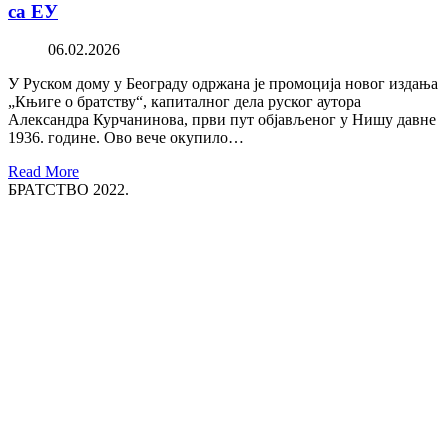
са ЕУ
06.02.2026
У Руском дому у Београду одржана је промоција новог издања
„Књиге о братству“, капиталног дела руског аутора
Александра Курчанинова, први пут објављеног у Нишу давне
1936. године. Ово вече окупило…
Read More
БРАТСТВО 2022.