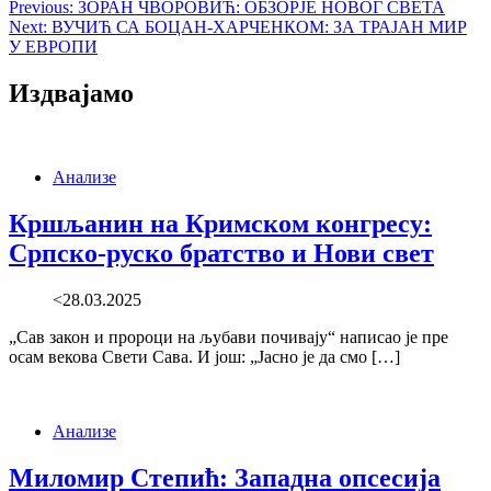
Previous:
ЗОРАН ЧВОРОВИЋ: ОБЗОРЈЕ НОВОГ СВЕТА
Next:
ВУЧИЋ СА БОЦАН-ХАРЧЕНКОМ: ЗА ТРАЈАН МИР
У ЕВРОПИ
Издвајамо
Анализе
Кршљанин на Кримском конгресу:
Српско-руско братство и Нови свет
<28.03.2025
„Сав закон и пророци на љубави почивају“ написао је пре
осам векова Свети Сава. И још: „Јасно је да смо […]
Анализе
Миломир Степић: Западна опсесија