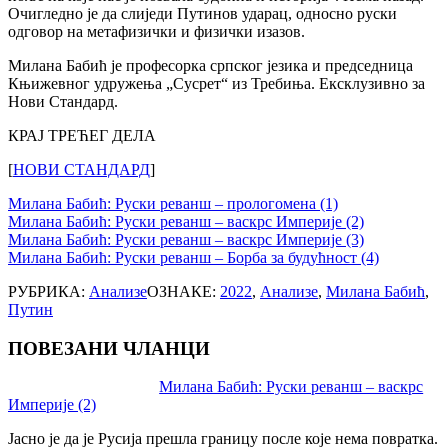
Очигледно је да слиједи Путинов ударац, односно руски
одговор на метафизички и физички изазов.
Милана Бабић је професорка српског језика и председница
Књижевног удружења „Сусрет“ из Требиња. Ексклузивно за
Нови Стандард.
КРАЈ ТРЕЋЕГ ДЕЛА
[
НОВИ СТАНДАРД
]
Милана Бабић: Руски реванш – прологомена (1)
Милана Бабић: Руски реванш – васкрс Империје (2)
Милана Бабић: Руски реванш – васкрс Империје (3)
Милана Бабић: Руски реванш – Борба за будућност (4)
РУБРИКА:
Анализе
ОЗНАКЕ:
2022
,
Анализе
,
Милана Бабић
,
Путин
ПОВЕЗАНИ ЧЛАНЦИ
Post
Милана Бабић: Руски реванш – васкрс
Империје (2)
navigation
Јасно је да је Русија прешла границу после које нема повратка.