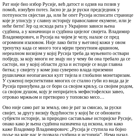
Рат није био избор Русије, већ датост и одзив на позив у
помоћ, изнуђен потез. Јасно је да је руски предсједник у
потпуности свјестан да, или ће опет Русија исписати странице
које је уписују у славну историју православне екумене, или је
неће бити! Јер од исхода рата у Украјини зависи њена
судбина, а у коначници и судбина цијелог свијета. Владимир
Владимирович, и Русија на чијем је челу, налазе се пред
огромним изазовом. Није лако бити у његовој кожи у овом
тренутку када се много тога мјери тренутним аршином,
нереалном визијом у којој Русија треба да муњевито оствари
побједу, за коју многи не знају ни у чему би она требало да се
састоји, ни у којој области духа и историје се води главна
битка; у свијету у коме још суверено влада приземни
рушилачки неопагански култ тијела и глобални монетаризам.
У суженој перспетктиви многих се стално губи из вида да је
Русија принуђена да се бори са својом крвљу, са својим родом,
са својом душом, коју је непријатељ мефистофелски завео,
отровао мржњом и претворио у топовско месо…
Ово није само рат за земљу, ово је рат за смисао, за руски
свијет, за другу визију будућности у којој ће се обновити
субјекти историје, за природно састављање историјске Русије,
онако како је њена судбина назначена од искона, или како
каже Владимир Владимирович: „Русија је ступила на бојно
поље на које нас је позвала судбина и историја”. Нема назад.