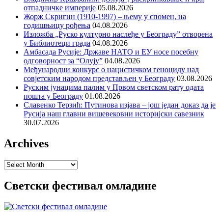
отпадничке империје
05.08.2026
Жорж Скригин (1910-1997) – њему у спомен, на
годишњицу рођења
04.08.2026
Изложба „Руско културно наслеђе у Београду” отворена
у Библиотеци града
04.08.2026
Амбасада Русије: Државе НАТО и ЕУ носе посебну
одговорност за “Олују”
04.08.2026
Међународни конкурс о нацистичком геноциду над
совјетским народом представљен у Београду
03.08.2026
Руским јунацима палим у Првом светском рату одата
пошта у Београду
01.08.2026
Славенко Терзић: Путинова изјава – још један доказ да је
Русија наш главни вишевековни историјски савезник
30.07.2026
Archives
Archives
Светски фестивал омладине