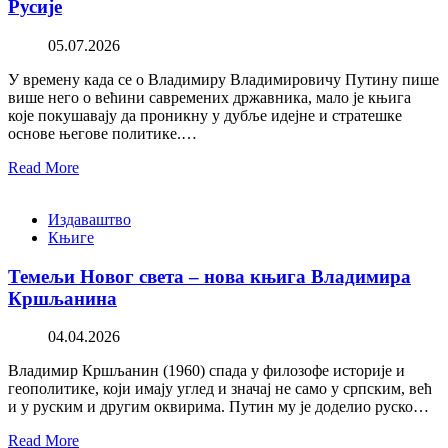
Русије
05.07.2026
У времену када се о Владимиру Владимировичу Путину пише
више него о већини савремених државника, мало је књига
које покушавају да проникну у дубље идејне и стратешке
основе његове политике.…
Read More
Издаваштво
Књиге
Темељи Новог света – нова књига Владимира
Кршљанина
04.04.2026
Владимир Кршљанин (1960) спада у филозофе историје и
геополитике, који имају углед и значај не само у српским, већ
и у руским и другим оквирима. Путин му је доделио руско…
Read More