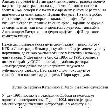
Анегдота по којој је Путин као ученик деветог разреда кренуо
на разговор да се распита на који начин би могао постати
агент КГБ-а, говори и о њему и о времену у којем је растао. На
пријемном за лењиградски Правни факултет Путин је добио
све петице, осим четворке из књижевног дјела. Већина
ученика његове генерације га се не сјећа. Највише се дружио
са спортистима, али и са гитаристом студентског ансамбла
Александром Бастрикином (једно вријеме шеф Истражног
комитета Русије).
Након дипломирања остварује своју тежњу – запослио се у
КГБ за Лењиград и Лењиградску област. Рад је започео у чину
поручника, да би као ожењен отишао у Источну Немачку у
чину мајора. У Дрездену је био од 1985. до 1990. године, а
потом се враћа у СССР и постаје помоћник ректора
Лењиградског државног универзитета задужен за
међународну сарадњу. Наставља успон – окружује се
способним и оданим сарадницима. Шири круг људи.
Путин са ћеркама Катарином и Маријом током службовањ
У јулу 1991. постао је предсједник Одбора за економске
односе са иностранством. Године 1994. постао је први
замјеник градоначелника Петрограда, а у августу 1996.