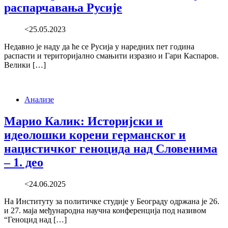
распарчавања Русије
<25.05.2023
Недавно је наду да ће се Русија у наредних пет година
распасти и територијално смањити изразио и Гари Каспаров.
Велики […]
Анализе
Марио Калик: Историјски и
идеолошки корени германског и
нацистичког геноцида над Словенима
– 1. део
<24.06.2025
На Институту за политичке студије у Београду одржана је 26.
и 27. маја међународна научна конференција под називом
“Геноцид над […]