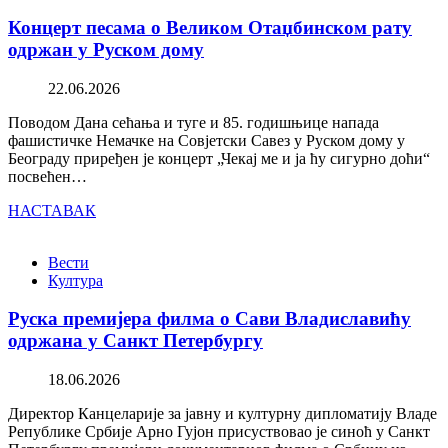
Концерт песама о Великом Отаџбинском рату
одржан у Руском дому
22.06.2026
Поводом Дана сећања и туге и 85. годишњице напада
фашистичке Немачке на Совјетски Савез у Руском дому у
Београду приређен је концерт „Чекај ме и ја ћу сигурно доћи“
посвећен…
НАСТАВАК
Вести
Култура
Руска премијера филма о Сави Владиславићу
одржана у Санкт Петербургу
18.06.2026
Директор Канцеларије за јавну и културну дипломатију Владе
Републике Србије Арно Гујон присуствовао је синоћ у Санкт