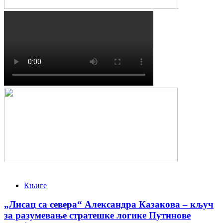
Књиге
„Лисац са севера“ Александра Казакова – кључ
за разумевање стратешке логике Путинове