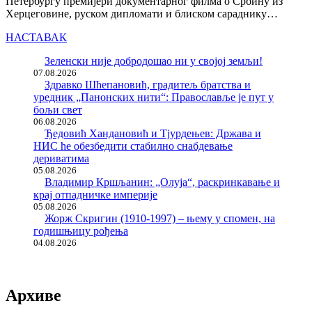
Петербургу премијери документарног филма о Србину из
Херцеговине, руском дипломати и блиском сараднику…
НАСТАВАК
Зеленски није добродошао ни у својој земљи!
07.08.2026
Здравко Шћепановић, градитељ братства и
уредник „Панонских нити“: Православље је пут у
бољи свет
06.08.2026
Ђедовић Хандановић и Тјурдењев: Држава и
НИС ће обезбедити стабилно снабдевање
дериватима
05.08.2026
Владимир Кршљанин: „Олуја“, раскринкавање и
крај отпадничке империје
05.08.2026
Жорж Скригин (1910-1997) – њему у спомен, на
годишњицу рођења
04.08.2026
Архиве