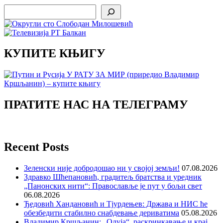
Search
КУПИТЕ КЊИГУ
ПРАТИТЕ НАС НА ТЕЛЕГРАМУ
Recent Posts
Зеленски није добродошао ни у својој земљи!
07.08.2026
Здравко Шћепановић, градитељ братства и уредник
„Панонских нити“: Православље је пут у бољи свет
06.08.2026
Ђедовић Хандановић и Тјурдењев: Држава и НИС ће
обезбедити стабилно снабдевање дериватима
05.08.2026
Владимир Кршљанин: „Олуја“, раскринкавање и крај