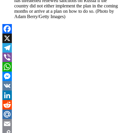
has threatened renewed sanctions on Russia if the
country did not either implement the plan in the coming
months or arrive at a plan on how to do so. (Photo by
Adam Berry/Getty Images)
Facebook
X
Telegram
Viber
WhatsApp
Messenger
VK
LinkedIn
Reddit
Mail.Ru