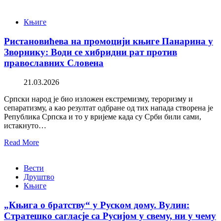
Књиге
Ристановићева на промоцији књиге Панарина у
Зворнику: Води се хибридни рат против
православних Словена
21.03.2026
Српски народ је био изложен екстремизму, тероризму и
сепаратизму, а као резултат одбране од тих напада створена је
Република Српска и то у вријеме када су Срби били сами,
истакнуто…
Read More
Вести
Друштво
Књиге
„Књига о братству“ у Руском дому. Вулин:
Стратешко сагласје са Русијом у свему, ни у чему