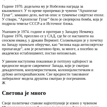
Године 1970. додељена му је Нобелова награда за
књижевност. У то време припремао је чувени “Архипелаг
Гулаг”, замашно дело, његов опис и тумачење совјетске епохе.
У ствари, “Архипелаг Гулаг” било је својеврсна бомба, која је
подрила темеље СССР-а и Источног блока.
Ухапшен је 1974. године и протеран у Западну Немачку.
Године 1976, преселио се у САД, где ће се настанити на
сеоском имању, у држави Вермонт. Солжењицин је у почетку
на Западу примљен оберучке, као “велика нада антисовјетске
пропаганде”, али је релативно брзо, за многе, а посебно за
академски естаблишмент, постао непожељан.
У јавним наступима показивао је потпуну одбојност за
вредносне моделе савременог Запада, који је сматрао
декадентним, конзумеристичким, колонијалистичким и
дубоко антихришћанским. Све вредности такозваног
либералног модела друштва сматрао је погрешним.
Ж
Светова је много
Своје политичке ставове најпотпуније је изнео у чувеном