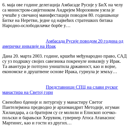
6. маја ове године делегација Амбасаде Русије у БиХ на челу
са министром-савјетником Андрејем Морозовим узела је
учешће у свечаној манифестацији поводом 80. годишњице
Битке на Неретви, једне од највећих стратешких битака
Народно-ослободилачке борбе у…
Амбасада Русије поводом 20 година од
америчке инвазије на Ирак
Дана 20. марта 2003. године, кршећи међународно право, САД
су уз подршку својих савезника покренуле инвазију у Ирак.
Та авантура је потпуно уништила државност, као и војне,
економске и друштвене основе Ирака, гурнула је земљу…
Представници СПЦ на слави руског
манастира на Светој гори
Свеноћно бденије и литургију у манастиру Светог
Пантелејмона предводио је архимандрит Методије, игуман
Хиландара, а са братијом су се молили и Епископ осечко-
пољски и барањски Херувим, гувернер Атоса Атанасиос
Мартинес, као и гости из других…