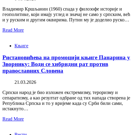
Владимир Кршљанин (1960) спада у филозофе историје и
геополитике, који имају углед и значај не само у српским, већ
и у руским и другим оквирима. Путин му је доделио руско…
Read More
Књиге
Ристановићева на промоцији књиге Панарина у
Зворнику: Води се хибридни рат против
православних Словена
21.03.2026
Српски народ је био изложен екстремизму, тероризму и
сепаратизму, а као резултат одбране од тих напада створена је
Република Српска и то у вријеме када су Срби били сами,
истакнуто…
Read More
Вести