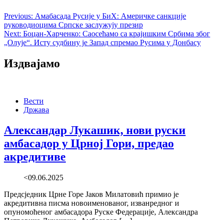
Previous:
Амабасада Русије у БиХ: Америчке санкције
руководиоцима Српске заслужују презир
Next:
Боцан-Харченко: Саосећамо са крајишким Србима због
„Олује“. Исту судбину је Запад спремао Русима у Донбасу
Издвајамо
Вести
Држава
Александар Лукашик, нови руски
амбасадор у Црној Гори, предао
акредитиве
<09.06.2025
Предсједник Црне Горе Јаков Милатовић примио је
акредитивна писма новоименованог, изванредног и
опуномоћеног амбасадора Руске Федерације, Александра