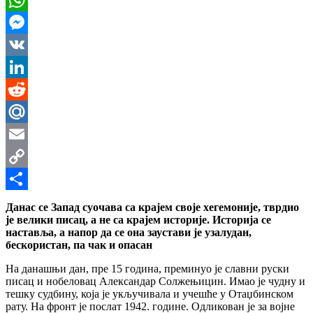
WhatsApp
Messenger
VK
LinkedIn
Reddit
Mail.Ru
Email
Copy
Link
Share
Данас се Запад суочава са крајем своје хегемоније, тврдио
је велики писац, а не са крајем историје. Историја се
наставља, а напор да се она заустави је узалудан,
бескористан, па чак и опасан
На данашњи дан, пре 15 година, преминуо је славни руски
писац и нобеловац Александар Солжењицин. Имао је чудну и
тешку судбину, која је укључивала и учешће у Отаџбинском
рату. На фронт је послат 1942. године. Одликован је за војне