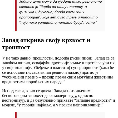
Једино што може да уједини тако различите
светове је “борба за нашу планету, и
физичка и духовна; борба космичких
пропорција”, која већ дуго траје и нипошто
“није неко уопштено питање будућности.”
Запад открива своју крхкост и
трошност
У не тако давној прошлости, подсећа руски писац, Запад се са
лакоћом ширио, освајајући другачије земље и претварајући их
у своје колоније. Убеђење о властитој супериорности (како ће
се испоставити, сасвим погрешно и лажно) пратио је
“уобичајени презир – презир према свим могућим животним
вредностима поробљених народа.”
Испод свега, крио се диктат Запада потчињеним:
беспоговорна заповест да се модернизују, односно
вестернизују, и да безусловно прихвате “западне вредности” и
моделе, “у теорији најбоље, а у пракси најпривлачније.”