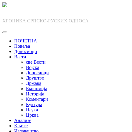
Skip
to
content
ХРОНИКА СРПСКО-РУСКИХ ОДНОСА
ПОЧЕТНА
Повеља
Доносиоци
Вести
све Вести
Војска
Доносиоци
Друштво
Држава
Економија
Историја
Коментари
Култура
Наука
Црква
Анализе
Књиге
Издаваштво