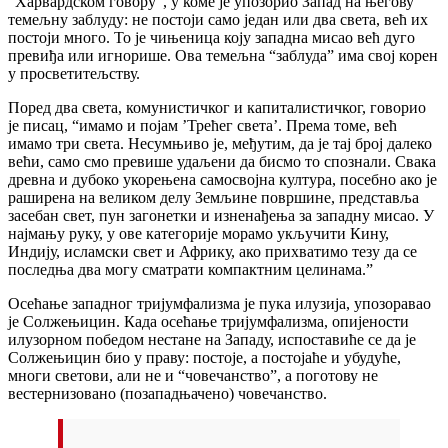
“Харвардском говору”, у коме је упозорио Запад на његову
темељну заблуду: не постоји само један или два света, већ их
постоји много. То је чињеница коју западна мисао већ дуго
превиђа или игнорише. Ова темељна “заблуда” има свој корен
у просветитељству.
Поред два света, комунистичког и капиталистичког, говорио
је писац, “имамо и појам ’Трећег света’. Према томе, већ
имамо три света. Несумњиво је, међутим, да је тај број далеко
већи, само смо превише удаљени да бисмо то спознали. Свака
древна и дубоко укорењена самосвојна култура, посебно ако је
раширена на великом делу Земљине површине, представља
засебан свет, пун загонетки и изненађења за западну мисао. У
најмању руку, у ове категорије морамо укључити Кину,
Индију, исламски свет и Африку, ако прихватимо тезу да се
последња два могу сматрати компактним целинама.”
Осећање западног тријумфализма је пука илузија, упозоравао
је Солжењицин. Када осећање тријумфализма, опијености
илузорном победом нестане на Западу, испоставиће се да је
Солжењицин био у праву: постоје, а постојаће и убудуће,
многи светови, али не и “човечанство”, а поготову не
вестернизовано (позападњачено) човечанство.