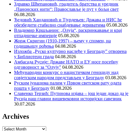
Здравко Шћепановић, градитељ братства и уредник
„Панонских нити“: Православље је пут у бољи свет
06.08.2026
Ђедовић Хандановић и Тјурдењев: Држава и НИС ће
обезбедити стабилно снабдевање дериватима
05.08.2026
Владимир Кршљанин: „Олуја“, раскринкавање и крај
отпадничке империје
05.08.2026
Жорж Скригин (1910-1997) – њему у спомен, на
годишњицу рођења
04.08.2026
Изложба „Руско културно наслеђе у Београду” отворена
у Библиотеци града
04.08.2026
Амбасада Русије: Државе НАТО и ЕУ носе посебну
одговорност за “Олују”
04.08.2026
Међународни конкурс о нацистичком геноциду над
совјетским народом представљен у Београду
03.08.2026
Руским јунацима палим у Првом светском рату одата
пошта у Београду
01.08.2026
Славенко Терзић: Путинова изјава – још један доказ да је
Русија наш главни вишевековни историјски савезник
30.07.2026
Archives
Archives