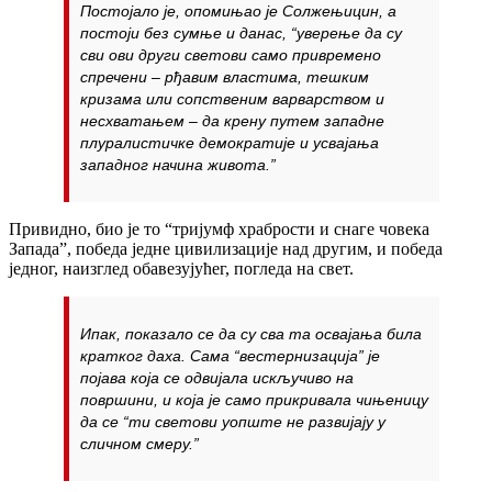
Постојало је, опомињао је Солжењицин, а
постоји без сумње и данас, “уверење да су
сви ови други светови само привремено
спречени – рђавим властима, тешким
кризама или сопственим варварством и
несхватањем – да крену путем западне
плуралистичке демократије и усвајања
западног начина живота.”
Привидно, био је то “тријумф храбрости и снаге човека
Запада”, победа једне цивилизације над другим, и победа
једног, наизглед обавезујућег, погледа на свет.
Ипак, показало се да су сва та освајања била
кратког даха. Сама “вестернизација” је
појава која се одвијала искључиво на
површини, и која је само прикривала чињеницу
да се “ти светови уопште не развијају у
сличном смеру.”