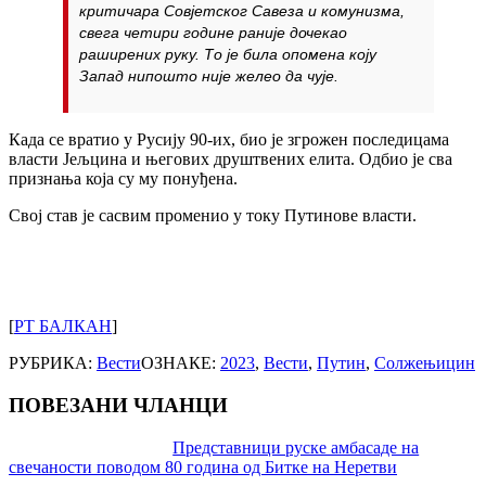
критичара Совјетског Савеза и комунизма,
свега четири године раније дочекао
раширених руку. То је била опомена коју
Запад нипошто није желео да чује.
Када се вратио у Русију 90-их, био је згрожен последицама
власти Јељцина и његових друштвених елита. Одбио је сва
признања која су му понуђена.
Свој став је сасвим променио у току Путинове власти.
[
РТ БАЛКАН
]
РУБРИКА:
Вести
ОЗНАКЕ:
2023
,
Вести
,
Путин
,
Солжењицин
ПОВЕЗАНИ ЧЛАНЦИ
Post
Представници руске амбасаде на
свечаности поводом 80 година од Битке на Неретви
navigation