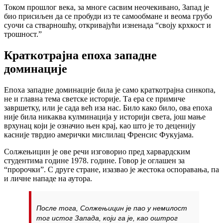
Током прошлог века, за многе сасвим неочекивано, Запад је
био присиљен да се пробуди из те самообмане и веома грубо
суочи са стварношћу, откривајући изненада “своју крхкост и
трошност.”
Краткотрајна епоха западне
доминације
Епоха западне доминације била је само краткотрајна синкопа,
не и главна тема светске историје. Та ера се примиче
завршетку, или је сада већ иза нас. Било како било, ова епоха
није била никаква кулминација у историји света, још мање
врхунац који је означио њен крај, као што је то деценију
касније тврдио амерички мислилац Френсис Фукујама.
Солжењицин је ове речи изговорио пред харвардским
студентима године 1978. године. Говор је оглашен за
“пророчки”. С друге стране, изазвао је жестока оспоравања, па
и личне нападе на аутора.
После тога, Солжењицин је пао у немилост
тог истог Запада, који га је, као оштрог