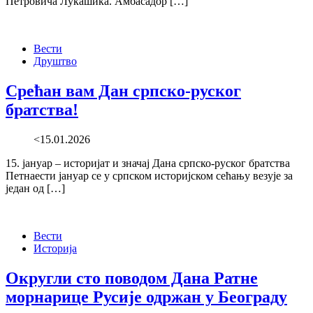
Петровича Лукашика. Амбасадор […]
Вести
Друштво
Срећан вам Дан српско-руског
братства!
<15.01.2026
15. јануар – историјат и значај Дана српско-руског братства
Петнаести јануар се у српском историјском сећању везује за
један од […]
Вести
Историја
Округли сто поводом Дана Ратне
морнарице Русије одржан у Београду