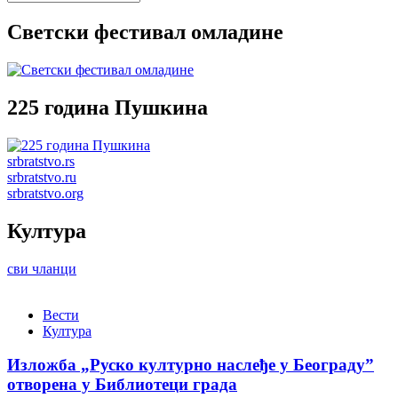
Светски фестивал омладине
225 година Пушкина
srbratstvo.rs
srbratstvo.ru
srbratstvo.org
Култура
сви чланци
Вести
Култура
Изложба „Руско културно наслеђе у Београду”
отворена у Библиотеци града