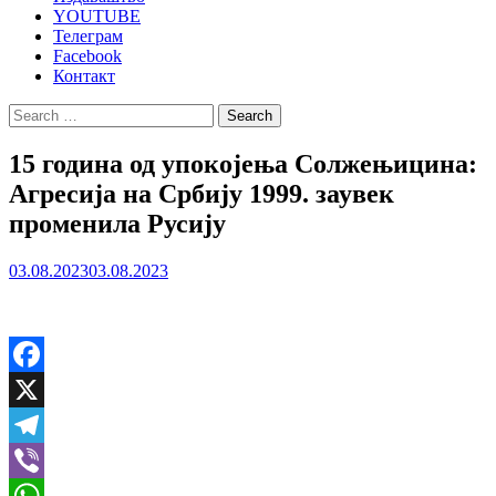
YOUTUBE
Телеграм
Facebook
Контакт
Search
for:
15 година од упокојења Солжењицина:
Агресија на Србију 1999. заувек
променила Русију
03.08.2023
03.08.2023
Facebook
X
Telegram
Viber