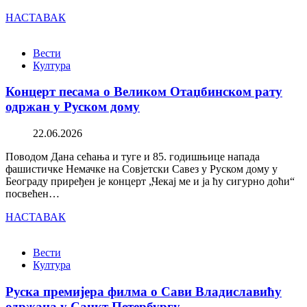
НАСТАВАК
Вести
Култура
Концерт песама о Великом Отаџбинском рату
одржан у Руском дому
22.06.2026
Поводом Дана сећања и туге и 85. годишњице напада
фашистичке Немачке на Совјетски Савез у Руском дому у
Београду приређен је концерт „Чекај ме и ја ћу сигурно доћи“
посвећен…
НАСТАВАК
Вести
Култура
Руска премијера филма о Сави Владиславићу
одржана у Санкт Петербургу