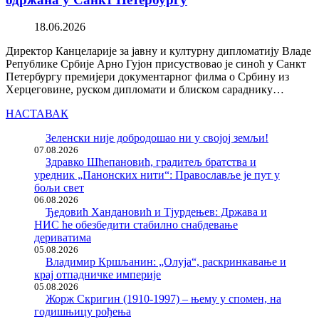
18.06.2026
Директор Канцеларије за јавну и културну дипломатију Владе
Републике Србије Арно Гујон присуствовао је синоћ у Санкт
Петербургу премијери документарног филма о Србину из
Херцеговине, руском дипломати и блиском сараднику…
НАСТАВАК
Зеленски није добродошао ни у својој земљи!
07.08.2026
Здравко Шћепановић, градитељ братства и
уредник „Панонских нити“: Православље је пут у
бољи свет
06.08.2026
Ђедовић Хандановић и Тјурдењев: Држава и
НИС ће обезбедити стабилно снабдевање
дериватима
05.08.2026
Владимир Кршљанин: „Олуја“, раскринкавање и
крај отпадничке империје
05.08.2026
Жорж Скригин (1910-1997) – њему у спомен, на
годишњицу рођења