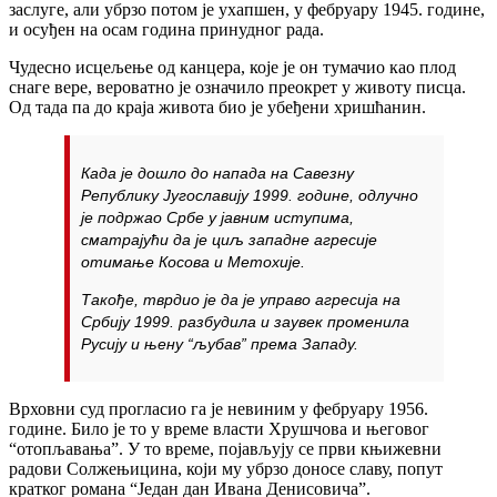
заслуге, али убрзо потом је ухапшен, у фебруару 1945. године,
и осуђен на осам година принудног рада.
Чудесно исцељење од канцера, које је он тумачио као плод
снаге вере, вероватно је означило преокрет у животу писца.
Од тада па до краја живота био је убеђени хришћанин.
Када је дошло до напада на Савезну
Републику Југославију 1999. године, одлучно
је подржао Србе у јавним иступима,
сматрајући да је циљ западне агресије
отимање Косова и Метохије.
Такође, тврдио је да је управо агресија на
Србију 1999. разбудила и заувек променила
Русију и њену “љубав” према Западу.
Врховни суд прогласио га је невиним у фебруару 1956.
године. Било је то у време власти Хрушчова и његовог
“отопљавања”. У то време, појављују се први књижевни
радови Солжењицина, који му убрзо доносе славу, попут
кратког романа “Један дан Ивана Денисовича”.