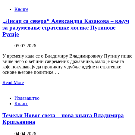
Књиге
„Лисац са севера“ Александра Казакова – кључ
за разумевање стратешке логике Путинове
Русије
05.07.2026
У времену када се о Владимиру Владимировичу Путину пише
више него о већини савремених државника, мало је књига
које покушавају да проникну у дубље идејне и стратешке
основе његове политике.…
Read More
Издаваштво
Књиге
Темељи Новог света – нова књига Владимира
Кршљанина
04.04.2026