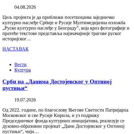
04.08.2026
Циљ пројекта је да приближи посетиоцима заједничко
културно наслеђе Србије и Русије Мултимедијална изложба
„Руско културно наслеђе у Београду”, која кроз фотографије и
пратеће текстове представља најзначајније трагове руског
историјског…
НАСТАВАК
Вести
Култура
Срби на „Данима Достојевског у Оптиној
пустињи“
19.07.2026
Од 2022. године, по благослову Његове Светости Патријарха
Московског и све Русије Кирила, и уз подршку
Председничког фонда културних иницијатива, реализује се
духовно-образовни пројекат „Дани Достојевског у Оптиној
пустињи“, чији…